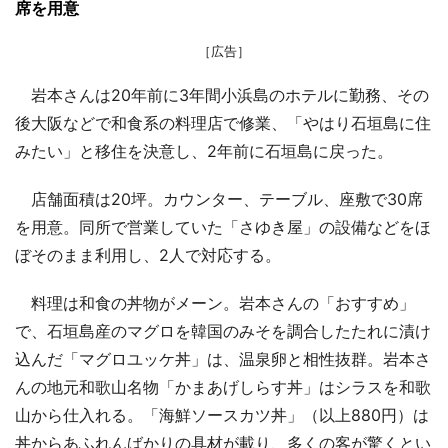
席を用意
［広告］
岩本さんは20年前に3年間小浜島のホテルに勤務、その
後大阪などで和食系の料理店で修業、「やはり石垣島に住
みたい」と移住を決意し、2年前に石垣島に戻った。
店舗面積は20坪。カウンター、テーブル、座敷で30席
を用意。同所で営業していた「さゆき屋」の設備などをほ
ぼそのまま利用し、2人で対応する。
料理は和食の丼物がメーン。岩本さんの「おすすめ」
で、石垣島産のマグロを韓国のみそを調合したたれに漬け
込んだ「マグロユッケ丼」は、温泉卵と相性抜群。岩本さ
んの地元和歌山名物「かまあげしらす丼」はシラスを和歌
山から仕入れる。「海鮮ソースカツ丼」（以上880円）は
丼からあふれんばかりの具材が載り、多くの客が驚くとい