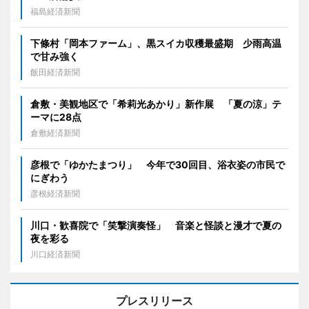
福島経済新聞
下條村「岡本ファーム」、黒スイカ収穫最盛期 少雨高温
で甘み強く
飯田経済新聞
倉敷・美観地区で「希莉光あかり」新作展 「夏の涼」テ
ーマに28点
倉敷経済新聞
彦根で「ゆかたまつり」 今年で30回目、浴衣姿の市民で
にぎわう
彦根経済新聞
川口・歓喜院で「笑撃演奏怪」 音楽と怪談と漫才で夏の
夜を彩る
川口経済新聞
プレスリリース