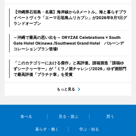
【沖縄県石垣島・名蔵】海岸線から0メートル。海と暮らすプラ
イベートヴィラ「エーマ石垣島ムリカブシ」が2026年9月1日グ
ランドオープン
～沖縄で最高の思い出を～ ORYZAE Celebrations × South
Gate Hotel Okinawa /Southwest Grand Hotel バルーンデ
コレーションプラン登場!
「このカテゴリーにおける傑作」と高評価。請福酒造「請福ゆ
ずシークヮーサー」が「ミラノ酒チャレンジ2026」ゆず酒部門
で最高評価「プラチナ章」を受賞
もっと見る
食べる
見る・遊ぶ
買う
暮らす・働く
学ぶ・知る