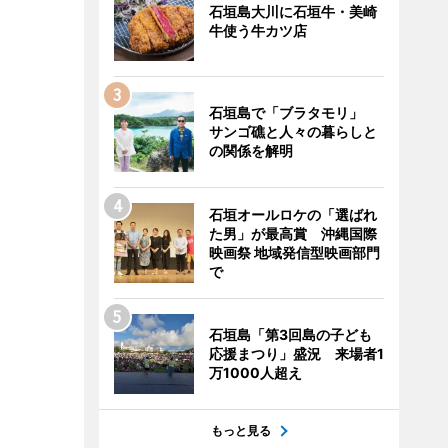
石垣島大川に石垣牛・美崎
牛使う牛カツ店
石垣島で「ブラタモリ」
サンゴ礁と人々の暮らしと
の関係を解明
石垣オールロケの「選ばれ
た男」が最高賞 沖縄国際
映画祭 地域発信型映画部門
で
石垣島「第3回島の子ども
応援まつり」盛況 来場者1
万1000人超え
もっと見る