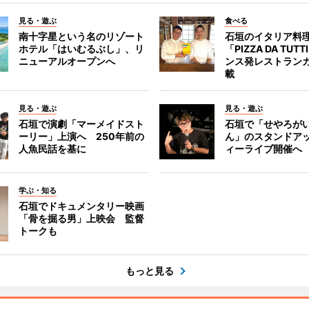
見る・遊ぶ
食べる
南十字星という名のリゾート
石垣のイタリア料
ホテル「はいむるぶし」、リ
「PIZZA DA TUT
ニューアルオープンへ
ンス発レストラン
載
見る・遊ぶ
見る・遊ぶ
石垣で演劇「マーメイドスト
石垣で「せやろが
ーリー」上演へ 250年前の
ん」のスタンドア
人魚民話を基に
ィーライブ開催へ
学ぶ・知る
石垣でドキュメンタリー映画
「骨を掘る男」上映会 監督
トークも
もっと見る