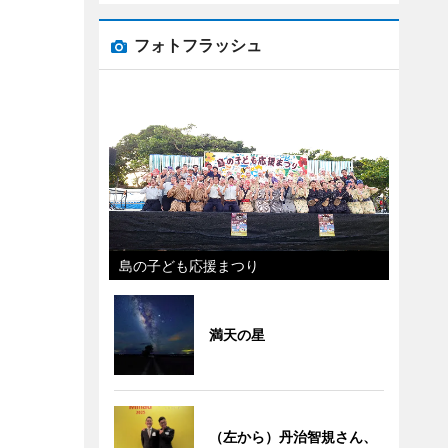
フォトフラッシュ
島の子ども応援まつり
満天の星
（左から）丹治智規さん、