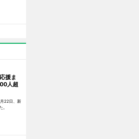
応援ま
00人超
月22日、新
た。