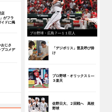
理店
TI」がフラ
ガイドに掲
プロ野球・広島７―１１巨人
いおじさ
「デジポリス」普及呼び掛
ップコメデ
け
プロ野球・オリックス１―
３楽天
佐野日大、２回戦へ 高校
野球