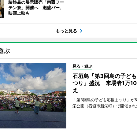
装飾品の展示販売「南西フー
テン祭」開催へ 泡盛バー、
映画上映も
もっと見る
遊ぶ
見る・遊ぶ
石垣島「第3回島の子ども
つり」盛況 来場者1万10
え
「第3回島の子ども応援まつり」が6
栄公園（石垣市新栄町）で開催され