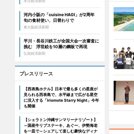
本庄経済新聞
河内小阪の「cuisine HAGI」が2周年
旬の食材使い、日替わりで
東大阪経済新聞
平川・長谷川鉄工が全国大会一次審査に
挑む 浮世絵を10層の鋼板で再現
弘前経済新聞
プレスリリース
【西表島ホテル】日本で最も多くの星座が
見られる西表島で、水平線まで広がる星空
に没入する「Iriomote Starry Night」今年
も開催
【シェラトン沖縄サンマリーナリゾート】
～国産牛リブステーキ、あぐー、伊勢海老
を一皿で～シェアして楽しむ豪快なディナ