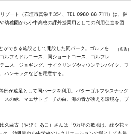
ゾート（石垣市真栄里354、TEL
0980-88-7111
）は、併
や幼稚園から小中高校の課外授業用としての利用促進を図
ことができる施設として開設した同パーク。ゴルフを
［広告］
ゴルフミドルコース、同ショートコース、ゴルフレ
テニス、ジョギング、サイクリングやマウンテンバイク、フ
、ハンモックなどを用意する。
等部が遠足として同パークを利用。パターゴルフやスナッグ
ースの緑、マエサトビーチの白、海の青が映える環境を、プ
久亜古（やびく あこ）さんは「9万坪の敷地は、緑や花々
ーク。幼稚園や小中学校のレクリエーションの場としても最