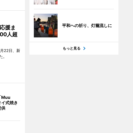
平和への祈り、灯籠流しに
応援ま
00人超
もっと見る
月22日、新
た。
Muu
タイ式焼き
提供