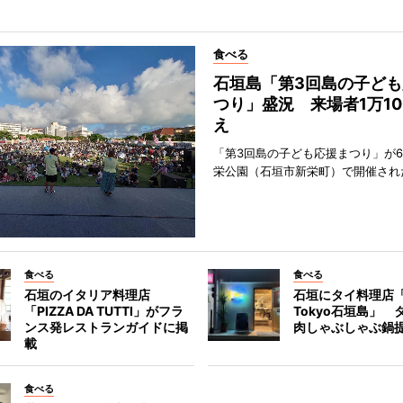
食べる
石垣島「第3回島の子ども
つり」盛況 来場者1万10
え
「第3回島の子ども応援まつり」が6
栄公園（石垣市新栄町）で開催され
食べる
食べる
石垣のイタリア料理店
石垣にタイ料理店「
「PIZZA DA TUTTI」がフラ
Tokyo石垣島」 
ンス発レストランガイドに掲
肉しゃぶしゃぶ鍋
載
食べる