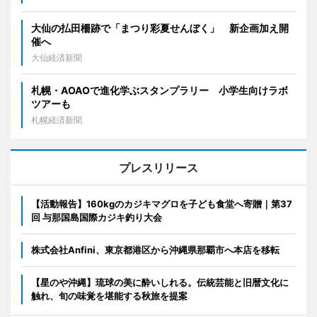
大仙の払田柵跡で「まつり彩夏せんぼく」 新企画加え開
催へ
大仙経済新聞
札幌・AOAOで進化学ぶスタンプラリー 小学生向けラボ
ツアーも
札幌経済新聞
プレスリリース
【活動報告】160kgのカジキマグロを子ども食堂へ寄贈｜第37
回 与那国島国際カジキ釣り大会
株式会社Anfini、東京都港区から沖縄県那覇市へ本店を移転
【星のや沖縄】琉球の美に酔いしれる。伝統芸能と旧暦文化に
触れ、旬の味覚を堪能する秋旅を提案