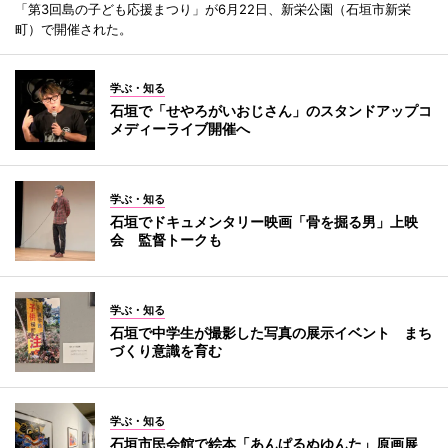
「第3回島の子ども応援まつり」が6月22日、新栄公園（石垣市新栄
町）で開催された。
学ぶ・知る
石垣で「せやろがいおじさん」のスタンドアップコ
メディーライブ開催へ
学ぶ・知る
石垣でドキュメンタリー映画「骨を掘る男」上映
会 監督トークも
学ぶ・知る
石垣で中学生が撮影した写真の展示イベント まち
づくり意識を育む
学ぶ・知る
石垣市民会館で絵本「あんぱるぬゆんた」原画展