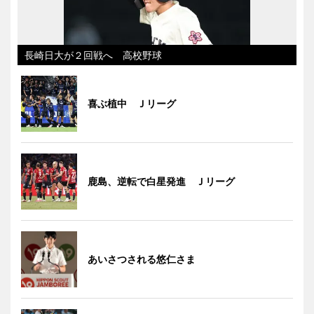
長崎日大が２回戦へ 高校野球
喜ぶ植中 Ｊリーグ
鹿島、逆転で白星発進 Ｊリーグ
あいさつされる悠仁さま