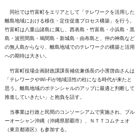
同社では竹富町をエリアとして「テレワークを活用した
離島地域における移住・定住促進プロセス構築」を行う。
竹富町は八重山諸島に属し、西表島・竹富島・小浜島・黒
島・波照間島・鳩間島・新城島・由布島と、仲の神島など
の無人島からなり、離島地域でのテレワークの構築と活用
への期待は大きい。
竹富町役場企画財政課課長補佐兼係長の小濱啓由さんは
「テレワークやWi-Fiが地域活性の柱になる時代が来たと
思う。離島地域のポテンシャルのアップに最適と判断して
推進していきたい」と抱負を話す。
当事業は行政と民間のコンソーシアムで実施され、ブル
ーオーシャン沖縄（沖縄県那覇市）、ＮＴＴコムチェオ
（東京都港区）も参加する。