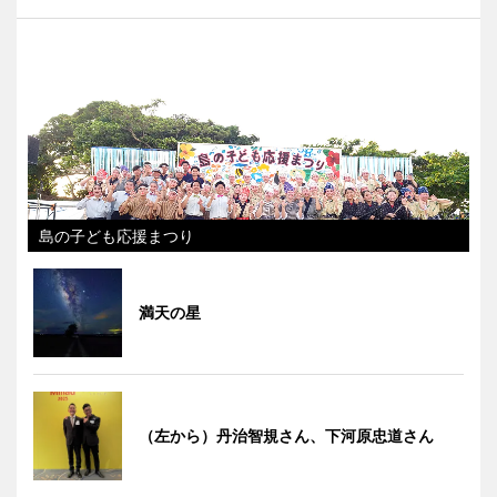
島の子ども応援まつり
満天の星
（左から）丹治智規さん、下河原忠道さん