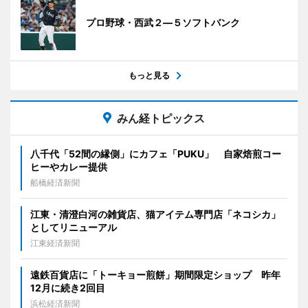
プロ野球・西武２―５ソフトバンク
もっと見る
みん経トピックス
八千代「52間の縁側」にカフェ「PUKU」 自家焙煎コー
ヒーやカレー提供
船橋経済新聞
江東・清澄白河の雑貨店、猫アイテム専門店「ネコシカ」
としてリニューアル
江東経済新聞
遠鉄百貨店に「トーキョー煎餅」期間限定ショップ 昨年
12月に続き2回目
浜松経済新聞