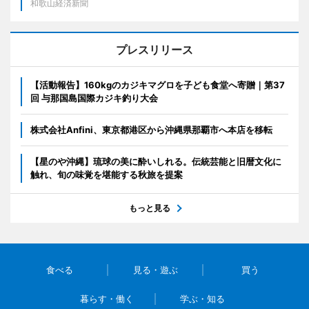
和歌山経済新聞
プレスリリース
【活動報告】160kgのカジキマグロを子ども食堂へ寄贈｜第37
回 与那国島国際カジキ釣り大会
株式会社Anfini、東京都港区から沖縄県那覇市へ本店を移転
【星のや沖縄】琉球の美に酔いしれる。伝統芸能と旧暦文化に
触れ、旬の味覚を堪能する秋旅を提案
もっと見る
食べる
見る・遊ぶ
買う
暮らす・働く
学ぶ・知る