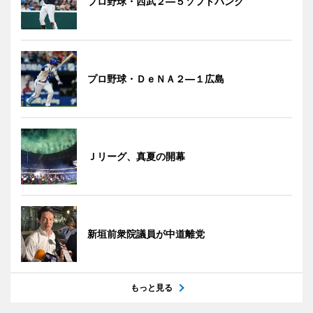
プロ野球・西武２―５ソフトバンク
プロ野球・ＤｅＮＡ２―１広島
Ｊリーグ、真夏の開幕
新垣前衆院議員が中道離党
もっと見る