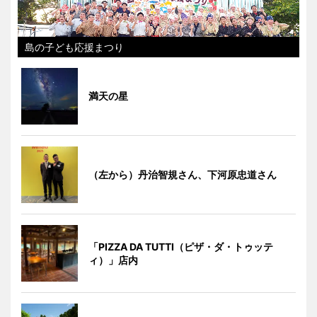
島の子ども応援まつり
満天の星
（左から）丹治智規さん、下河原忠道さん
「PIZZA DA TUTTI（ピザ・ダ・トゥッテ
ィ）」店内