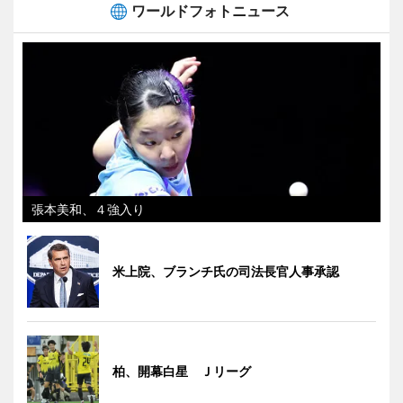
ワールドフォトニュース
張本美和、４強入り
米上院、ブランチ氏の司法長官人事承認
柏、開幕白星 Ｊリーグ