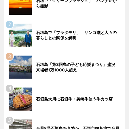
石垣で「グリーンフラッシュ」 バンナ岳か
ら撮影
石垣島で「ブラタモリ」 サンゴ礁と人々の
暮らしとの関係を解明
石垣島「第3回島の子ども応援まつり」盛況
来場者1万1000人超え
石垣島大川に石垣牛・美崎牛使う牛カツ店
台風8号石垣島を直撃か 石垣市内各地で台風