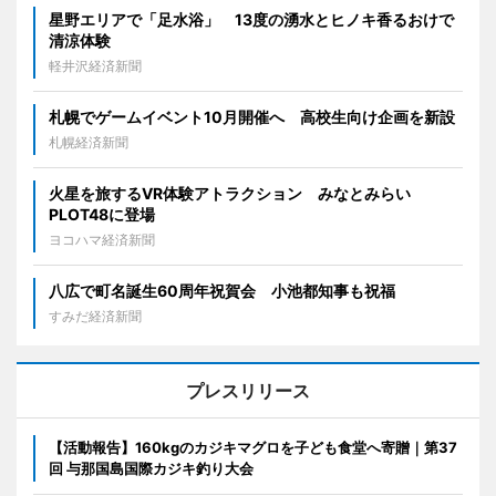
星野エリアで「足水浴」 13度の湧水とヒノキ香るおけで
清涼体験
軽井沢経済新聞
札幌でゲームイベント10月開催へ 高校生向け企画を新設
札幌経済新聞
火星を旅するVR体験アトラクション みなとみらい
PLOT48に登場
ヨコハマ経済新聞
八広で町名誕生60周年祝賀会 小池都知事も祝福
すみだ経済新聞
プレスリリース
【活動報告】160kgのカジキマグロを子ども食堂へ寄贈｜第37
回 与那国島国際カジキ釣り大会