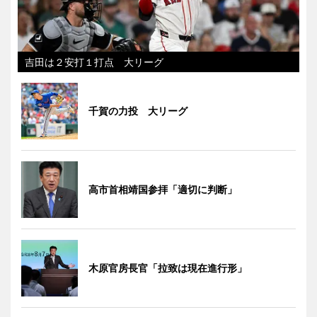
吉田は２安打１打点 大リーグ
千賀の力投 大リーグ
高市首相靖国参拝「適切に判断」
木原官房長官「拉致は現在進行形」