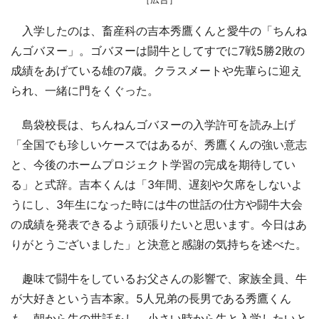
入学したのは、畜産科の吉本秀鷹くんと愛牛の「ちんね
んゴバヌー」。ゴバヌーは闘牛としてすでに7戦5勝2敗の
成績をあげている雄の7歳。クラスメートや先輩らに迎え
られ、一緒に門をくぐった。
島袋校長は、ちんねんゴバヌーの入学許可を読み上げ
「全国でも珍しいケースではあるが、秀鷹くんの強い意志
と、今後のホームプロジェクト学習の完成を期待してい
る」と式辞。吉本くんは「3年間、遅刻や欠席をしないよ
うにし、3年生になった時には牛の世話の仕方や闘牛大会
の成績を発表できるよう頑張りたいと思います。今日はあ
りがとうございました」と決意と感謝の気持ちを述べた。
趣味で闘牛をしているお父さんの影響で、家族全員、牛
が大好きという吉本家。5人兄弟の長男である秀鷹くん
も、朝から牛の世話をし、小さい時から牛と入学したいと