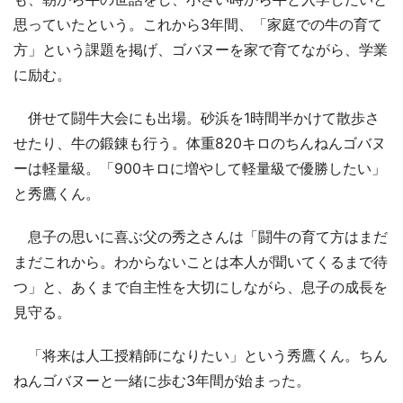
思っていたという。これから3年間、「家庭での牛の育て
方」という課題を掲げ、ゴバヌーを家で育てながら、学業
に励む。
併せて闘牛大会にも出場。砂浜を1時間半かけて散歩さ
せたり、牛の鍛錬も行う。体重820キロのちんねんゴバヌ
ーは軽量級。「900キロに増やして軽量級で優勝したい」
と秀鷹くん。
息子の思いに喜ぶ父の秀之さんは「闘牛の育て方はまだ
まだこれから。わからないことは本人が聞いてくるまで待
つ」と、あくまで自主性を大切にしながら、息子の成長を
見守る。
「将来は人工授精師になりたい」という秀鷹くん。ちん
ねんゴバヌーと一緒に歩む3年間が始まった。