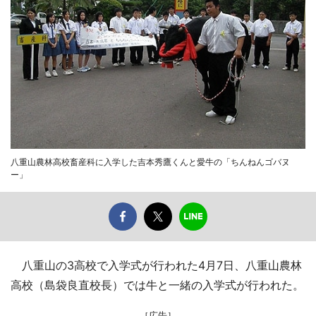
八重山農林高校畜産科に入学した吉本秀鷹くんと愛牛の「ちんねんゴバヌ
ー」
八重山の3高校で入学式が行われた4月7日、八重山農林
高校（島袋良直校長）では牛と一緒の入学式が行われた。
［広告］