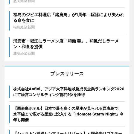
盛岡経済新聞
福島のジビエ料理店「猪鹿鳥」が1周年 駆除により失われ
る命を食に
福島経済新聞
浦安市・堀江にラーメン店「和麺 善」、和風だしラーメ
ン・和食を提供
浦安経済新聞
プレスリリース
株式会社Anfini、アジア太平洋地域急成長企業ランキング2026
にて経営コンサルティング部門1位を獲得
【西表島ホテル】日本で最も多くの星座が見られる西表島で、
水平線まで広がる星空に没入する「Iriomote Starry Night」今
年も開催
【シェラトン沖縄サンマリーナリゾート】～国産牛リブステー