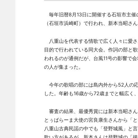
毎年旧暦8月13日に開催する石垣市主催
（石垣市浜崎町）で行われ、新本当昭さん
八重山を代表する情歌で広く人々に愛さ
目的で行われている同大会。作詞の部と歌
われるのが通例だが、台風11号の影響で
の人が集まった。
今年の歌唱の部には島内外から52人の応
した。年齢も16歳から72歳までと幅広
審査の結果、最優秀賞には新本当昭さん
とぅばらーま大使の宮良康生さんから「と
八重山古典民謡の中でも「登野城風」と言
歌い方があるが、新本さんは登野城の「揚