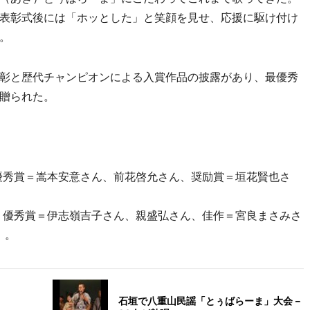
表彰式後には「ホッとした」と笑顔を見せ、応援に駆け付け
。
彰と歴代チャンピオンによる入賞作品の披露があり、最優秀
贈られた。
優秀賞＝嵩本安意さん、前花啓允さん、奨励賞＝垣花賢也さ
、優秀賞＝伊志嶺吉子さん、親盛弘さん、佳作＝宮良まさみさ
）。
石垣で八重山民謡「とぅばらーま」大会－