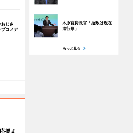
木原官房長官「拉致は現在
いおじさ
進行形」
ップコメデ
もっと見る
応援ま