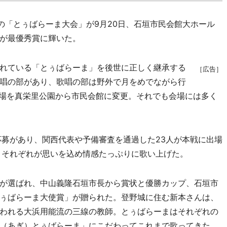
の「とぅばらーま大会」が9月20日、石垣市民会館大ホール
が最優秀賞に輝いた。
れている「とぅばらーま」を後世に正しく継承する
［広告］
唱の部があり、歌唱の部は野外で月をめでながら行
会場を真栄里公園から市民会館に変更。それでも会場には多く
募があり、関西代表や予備審査を通過した23人が本戦に出場
く、それぞれが思いを込め情感たっぷりに歌い上げた。
が選ばれ、中山義隆石垣市長から賞状と優勝カップ、石垣市
ぅばらーま大使賞」が贈られた。登野城に住む新本さんは、
われる大浜用能流の三線の教師。とぅばらーまはそれぞれの
（あぎ）とぅばらーま」にこだわってこれまで歌ってきた。