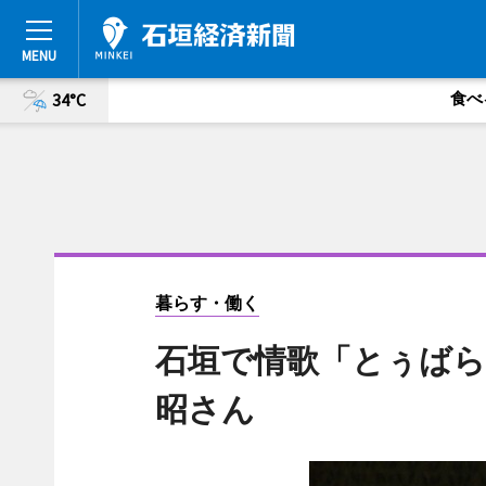
食べ
34°C
暮らす・働く
石垣で情歌「とぅばら
昭さん