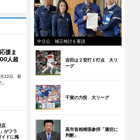
中立公、補正検討を要請
応援ま
00人超
吉田は２安打１打点 大リ
ーグ
月22日、新
た。
千賀の力投 大リーグ
理店
高市首相靖国参拝「適切に
TI」がフラ
判断」
ガイドに掲