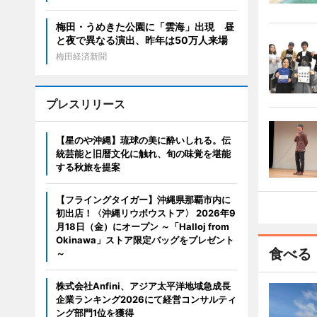
梅田・うめきた公園に「雲海」出現 昼
と夜で異なる演出、昨年は50万人来場
梅田経済新聞
プレスリリース
【星のや沖縄】琉球の美に酔いしれる。伝
統芸能と旧暦文化に触れ、旬の味覚を堪能
する秋旅を提案
【フライングタイガー】沖縄県那覇市内に
初出店！〈沖縄リウボウストア〉 2026年9
月18日（金）にオープン ～「Halloj from
Okinawa」ストア限定バッグをプレゼント
食べる
～
株式会社Anfini、アジア太平洋地域急成長
企業ランキング2026にて経営コンサルティ
ング部門1位を獲得