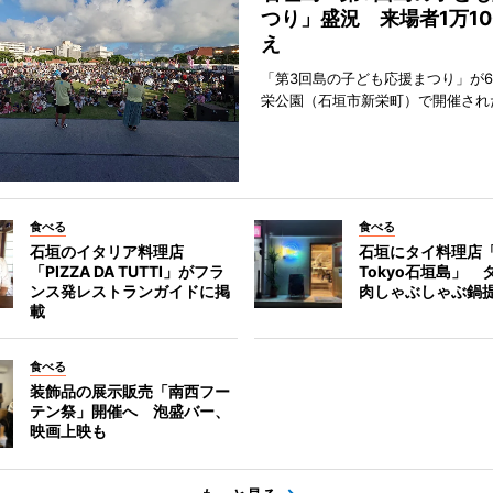
つり」盛況 来場者1万10
え
「第3回島の子ども応援まつり」が6
栄公園（石垣市新栄町）で開催され
食べる
食べる
石垣のイタリア料理店
石垣にタイ料理店「
「PIZZA DA TUTTI」がフラ
Tokyo石垣島」 
ンス発レストランガイドに掲
肉しゃぶしゃぶ鍋
載
食べる
装飾品の展示販売「南西フー
テン祭」開催へ 泡盛バー、
映画上映も