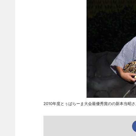
2010年度とぅばらーま大会最優秀賞のの新本当昭さ