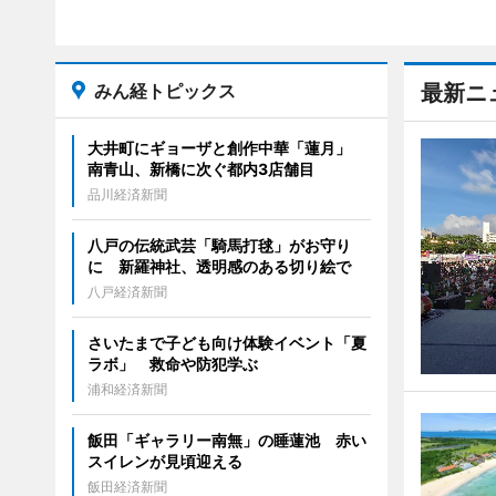
みん経トピックス
最新ニ
大井町にギョーザと創作中華「蓮月」
南青山、新橋に次ぐ都内3店舗目
品川経済新聞
八戸の伝統武芸「騎馬打毬」がお守り
に 新羅神社、透明感のある切り絵で
八戸経済新聞
さいたまで子ども向け体験イベント「夏
ラボ」 救命や防犯学ぶ
浦和経済新聞
飯田「ギャラリー南無」の睡蓮池 赤い
スイレンが見頃迎える
飯田経済新聞