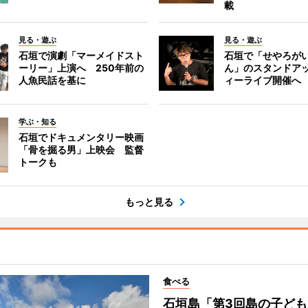
載
見る・遊ぶ
見る・遊ぶ
石垣で演劇「マーメイドスト
石垣で「せやろが
ーリー」上演へ 250年前の
ん」のスタンドア
人魚民話を基に
ィーライブ開催へ
学ぶ・知る
石垣でドキュメンタリー映画
「骨を掘る男」上映会 監督
トークも
もっと見る
食べる
石垣島「第3回島の子ども