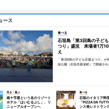
ュース
食べる
石垣島「第3回島の子ども
つり」盛況 来場者1万10
え
「第3回島の子ども応援まつり」が6
栄公園（石垣市新栄町）で開催され
見る・遊ぶ
食べる
南十字星という名のリゾート
石垣のイタリア料
ホテル「はいむるぶし」、リ
「PIZZA DA TUT
ニューアルオープンへ
ンス発レストラン