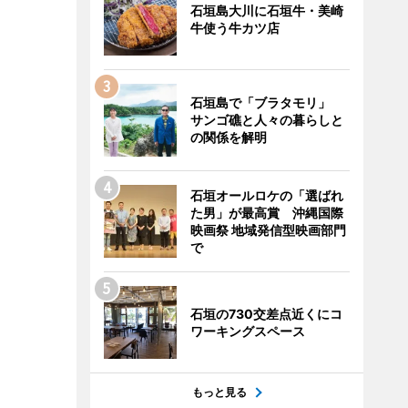
石垣島大川に石垣牛・美崎
牛使う牛カツ店
石垣島で「ブラタモリ」
サンゴ礁と人々の暮らしと
の関係を解明
石垣オールロケの「選ばれ
た男」が最高賞 沖縄国際
映画祭 地域発信型映画部門
で
石垣の730交差点近くにコ
ワーキングスペース
もっと見る