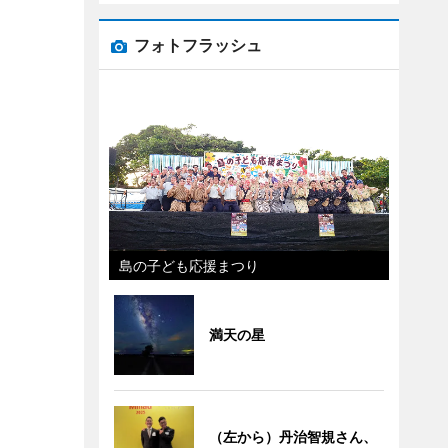
フォトフラッシュ
島の子ども応援まつり
満天の星
（左から）丹治智規さん、