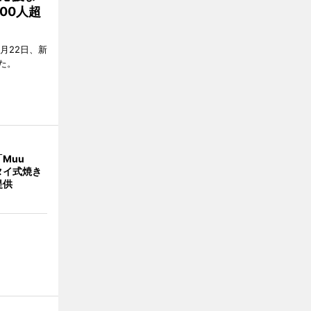
00人超
月22日、新
た。
Muu
タイ式焼き
提供