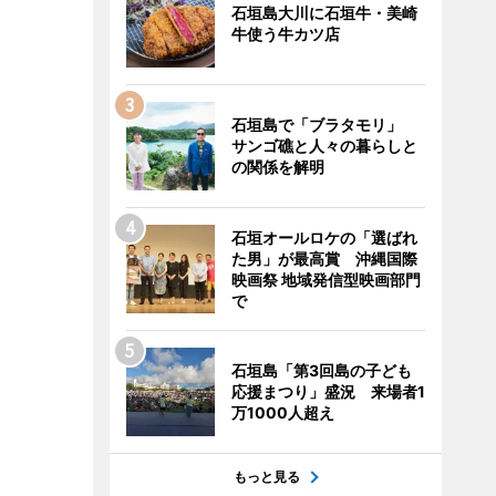
石垣島大川に石垣牛・美崎
牛使う牛カツ店
石垣島で「ブラタモリ」
サンゴ礁と人々の暮らしと
の関係を解明
石垣オールロケの「選ばれ
た男」が最高賞 沖縄国際
映画祭 地域発信型映画部門
で
石垣島「第3回島の子ども
応援まつり」盛況 来場者1
万1000人超え
もっと見る