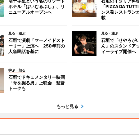
南十字星という名のリゾート
石垣のイタリア料
ホテル「はいむるぶし」、リ
「PIZZA DA TUT
ニューアルオープンへ
ンス発レストラン
載
見る・遊ぶ
見る・遊ぶ
石垣で演劇「マーメイドスト
石垣で「せやろが
ーリー」上演へ 250年前の
ん」のスタンドア
人魚民話を基に
ィーライブ開催へ
学ぶ・知る
石垣でドキュメンタリー映画
「骨を掘る男」上映会 監督
トークも
もっと見る