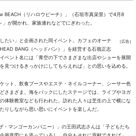
ow BEACH（リハロウビーチ）」（石垣市真栄里）で4月8
ソラ～」が開かれ、家族連れなどでにぎわった。
したい」と企画された同イベント。カフェのオーナ
［広告］
EAD BANG（ヘッドバン）」を経営する石嶺正志
イベント名には「青空の下でさまざまな出店やショーを展開
を見つけるきっかけにしてもらえれば」との思いを込める。
ケット、飲食ブースやエステ・ネイルコーナー、シーサー色
どさまざま。海をバックにしたステージでは、ライブやヨガ
の体験教室なども行われた。訪れた人々は芝生の上で横にな
たりしながら思い思いにイベントを楽しんだ。
any（ザ・マンゴーカンパニー）」の王田武志さんは「子どもたち
企画意図にも添っているし、自分もそれに貢献できれば」、