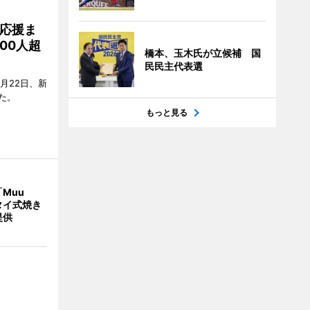
応援ま
00人超
橋本、玉木氏が立候補 国
民民主代表選
月22日、新
た。
もっと見る
Muu
タイ式焼き
提供