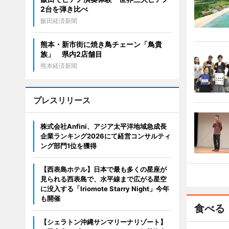
2台を弾き比べ
飯田経済新聞
熊本・新市街に焼き鳥チェーン「鳥貴
族」 県内2店舗目
熊本経済新聞
プレスリリース
株式会社Anfini、アジア太平洋地域急成長
企業ランキング2026にて経営コンサルティ
ング部門1位を獲得
【西表島ホテル】日本で最も多くの星座が
見られる西表島で、水平線まで広がる星空
に没入する「Iriomote Starry Night」今年
も開催
食べる
【シェラトン沖縄サンマリーナリゾート】