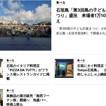
食べる
石垣島「第3回島の子ども
つり」盛況 来場者1万10
え
「第3回島の子ども応援まつり」が6
栄公園（石垣市新栄町）で開催され
食べる
食べる
石垣のイタリア料理店
石垣にタイ料理店「
「PIZZA DA TUTTI」がフラ
Tokyo石垣島」 
ンス発レストランガイドに掲
肉しゃぶしゃぶ鍋
載
食べる
装飾品の展示販売「南西フー
テン祭」開催へ 泡盛バー、
映画上映も