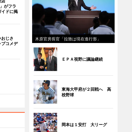
理店
TI」がフラ
ガイドに掲
いおじさ
木原官房長官「拉致は現在進行形」
ップコメデ
ＥＰＡ視野に議論継続
東海大甲府が２回戦へ 高
校野球
岡本は１安打 大リーグ