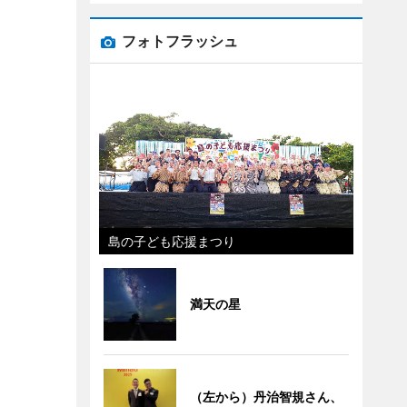
フォトフラッシュ
島の子ども応援まつり
満天の星
（左から）丹治智規さん、