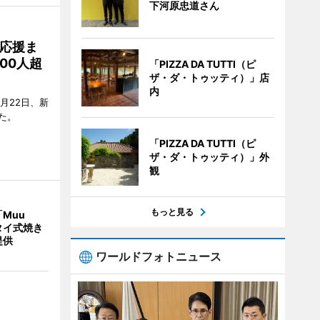
下河原忠道さん
応援ま
00人超
「PIZZA DA TUTTI（ピ
ザ・ダ・トゥッティ）」店
内
月22日、新
た。
「PIZZA DA TUTTI（ピ
ザ・ダ・トゥッティ）」外
観
もっと見る
Muu
タイ式焼き
提供
ワールドフォトニュース