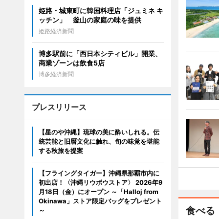
姫路・城東町に韓国料理店「ジュミネ キ
ッチン」 釜山の家庭の味を提供
姫路経済新聞
博多駅前に「西日本シティビル」開業、
商業ゾーンは飲食5店
博多経済新聞
プレスリリース
【星のや沖縄】琉球の美に酔いしれる。伝
統芸能と旧暦文化に触れ、旬の味覚を堪能
する秋旅を提案
【フライングタイガー】沖縄県那覇市内に
初出店！〈沖縄リウボウストア〉 2026年9
月18日（金）にオープン ～「Halloj from
Okinawa」ストア限定バッグをプレゼント
食べる
～