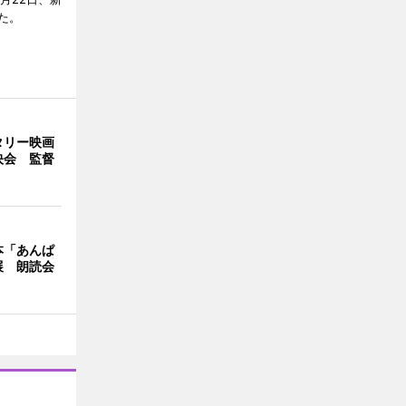
た。
タリー映画
映会 監督
本「あんぱ
展 朗読会