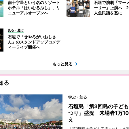
南十字星という名のリゾート
石垣で演劇「マー
ホテル「はいむるぶし」、リ
ーリー」上演へ 2
ニューアルオープンへ
人魚民話を基に
見る・遊ぶ
石垣で「せやろがいおじさ
ん」のスタンドアップコメデ
ィーライブ開催へ
もっと見る
知る
学ぶ・知る
石垣島「第3回島の子ども
つり」盛況 来場者1万10
え
「第3回島の子ども応援まつり」が6