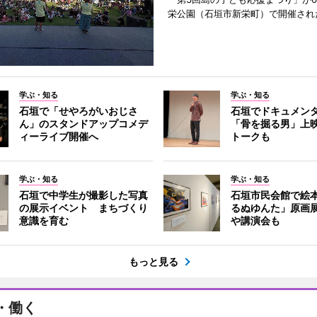
栄公園（石垣市新栄町）で開催され
学ぶ・知る
学ぶ・知る
石垣で「せやろがいおじさ
石垣でドキュメン
ん」のスタンドアップコメデ
「骨を掘る男」上
ィーライブ開催へ
トークも
学ぶ・知る
学ぶ・知る
石垣で中学生が撮影した写真
石垣市民会館で絵
の展示イベント まちづくり
るぬゆんた」原画
意識を育む
や講演会も
もっと見る
・働く