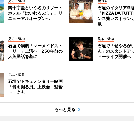
見る・遊ぶ
食べる
南十字星という名のリゾート
石垣のイタリア料
ホテル「はいむるぶし」、リ
「PIZZA DA TUT
ニューアルオープンへ
ンス発レストラン
載
見る・遊ぶ
見る・遊ぶ
石垣で演劇「マーメイドスト
石垣で「せやろが
ーリー」上演へ 250年前の
ん」のスタンドア
人魚民話を基に
ィーライブ開催へ
学ぶ・知る
石垣でドキュメンタリー映画
「骨を掘る男」上映会 監督
トークも
もっと見る