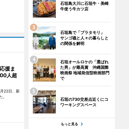
石垣島大川に石垣牛・美崎
牛使う牛カツ店
石垣島で「ブラタモリ」
サンゴ礁と人々の暮らしと
の関係を解明
石垣オールロケの「選ばれ
た男」が最高賞 沖縄国際
応援ま
映画祭 地域発信型映画部門
00人超
で
月22日、新
た。
石垣の730交差点近くにコ
ワーキングスペース
もっと見る