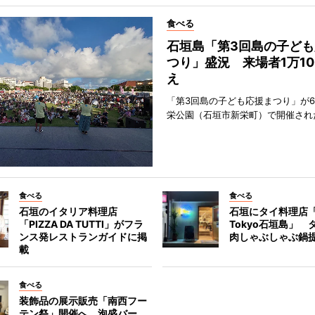
食べる
石垣島「第3回島の子ども
つり」盛況 来場者1万10
え
「第3回島の子ども応援まつり」が6
栄公園（石垣市新栄町）で開催され
食べる
食べる
石垣のイタリア料理店
石垣にタイ料理店「
「PIZZA DA TUTTI」がフラ
Tokyo石垣島」 
ンス発レストランガイドに掲
肉しゃぶしゃぶ鍋
載
食べる
装飾品の展示販売「南西フー
テン祭」開催へ 泡盛バー、