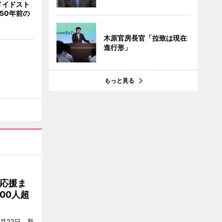
メイドスト
50年前の
木原官房長官「拉致は現在
進行形」
もっと見る
応援ま
00人超
月22日、新