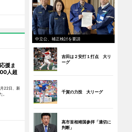
中立公、補正検討を要請
吉田は２安打１打点 大リ
ーグ
応援ま
00人超
月22日、新
千賀の力投 大リーグ
た。
高市首相靖国参拝「適切に
判断」