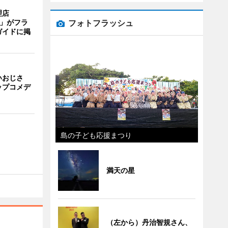
理店
フォトフラッシュ
TI」がフラ
ガイドに掲
いおじさ
ップコメデ
島の子ども応援まつり
満天の星
（左から）丹治智規さん、