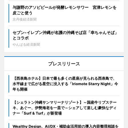
与謝野のアソビビールが発酵レモンサワー 宮津レモンを
皮ごと使う
京丹後経済新聞
セブン‐イレブン沖縄が名護の沖縄そば店「幸ちゃんそば」
とコラボ
やんばる経済新聞
プレスリリース
【西表島ホテル】日本で最も多くの星座が見られる西表島で、
水平線まで広がる星空に没入する「Iriomote Starry Night」今
年も開催
【シェラトン沖縄サンマリーナリゾート】～国産牛リブステー
キ、あぐー、伊勢海老を一皿で～シェアして楽しむ豪快なディ
ナー「Surf & Turf」が新登場
Wealthy Design、AI/DX・補助金活用前の導入内容整理相談を