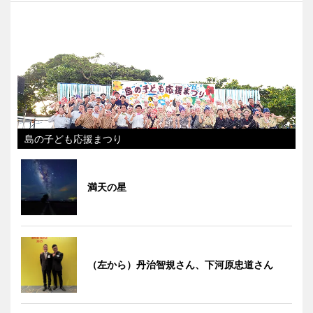
島の子ども応援まつり
満天の星
（左から）丹治智規さん、下河原忠道さん