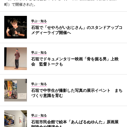
町）で開催された。
学ぶ・知る
石垣で「せやろがいおじさん」のスタンドアップコ
メディーライブ開催へ
学ぶ・知る
石垣でドキュメンタリー映画「骨を掘る男」上映
会 監督トークも
学ぶ・知る
石垣で中学生が撮影した写真の展示イベント まち
づくり意識を育む
学ぶ・知る
石垣市民会館で絵本「あんぱるぬゆんた」原画展
朗読会や講演会も