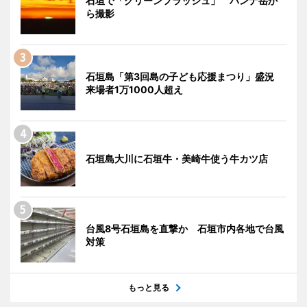
石垣で「グリーンフラッシュ」 バンナ岳か
ら撮影
石垣島「第3回島の子ども応援まつり」盛況
来場者1万1000人超え
石垣島大川に石垣牛・美崎牛使う牛カツ店
台風8号石垣島を直撃か 石垣市内各地で台風
対策
もっと見る