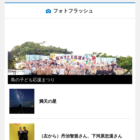
フォトフラッシュ
島の子ども応援まつり
満天の星
（左から）丹治智規さん、下河原忠道さん