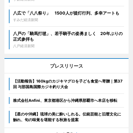
八広で「八八祭り」 1500人が提灯行列、多幸アートも
すみだ経済新聞
八戸の「騎馬打毬」、若手騎手の姿勇ましく 20年ぶりの
正式参拝も
八戸経済新聞
プレスリリース
【活動報告】160kgのカジキマグロを子ども食堂へ寄贈｜第37
回 与那国島国際カジキ釣り大会
株式会社Anfini、東京都港区から沖縄県那覇市へ本店を移転
【星のや沖縄】琉球の美に酔いしれる。伝統芸能と旧暦文化に
触れ、旬の味覚を堪能する秋旅を提案