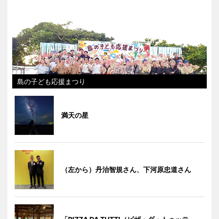
島の子ども応援まつり
満天の星
（左から）丹治智規さん、下河原忠道さん