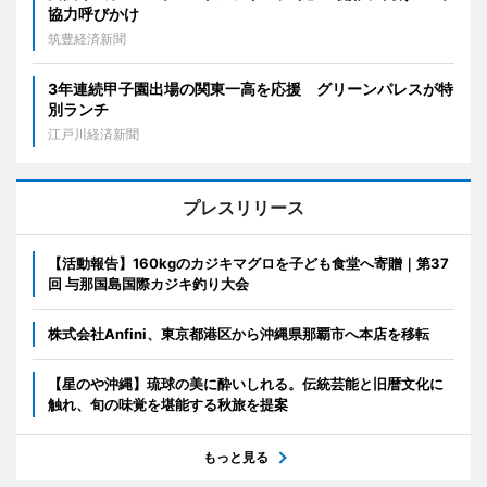
協力呼びかけ
筑豊経済新聞
3年連続甲子園出場の関東一高を応援 グリーンパレスが特
別ランチ
江戸川経済新聞
プレスリリース
【活動報告】160kgのカジキマグロを子ども食堂へ寄贈｜第37
回 与那国島国際カジキ釣り大会
株式会社Anfini、東京都港区から沖縄県那覇市へ本店を移転
【星のや沖縄】琉球の美に酔いしれる。伝統芸能と旧暦文化に
触れ、旬の味覚を堪能する秋旅を提案
もっと見る