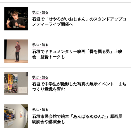
学ぶ・知る
石垣で「せやろがいおじさん」のスタンドアップコ
メディーライブ開催へ
学ぶ・知る
石垣でドキュメンタリー映画「骨を掘る男」上映
会 監督トークも
学ぶ・知る
石垣で中学生が撮影した写真の展示イベント まち
づくり意識を育む
学ぶ・知る
石垣市民会館で絵本「あんぱるぬゆんた」原画展
朗読会や講演会も