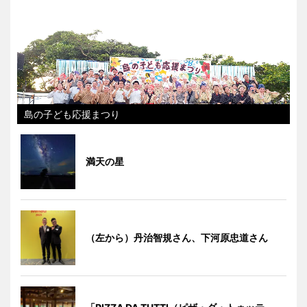
島の子ども応援まつり
満天の星
（左から）丹治智規さん、下河原忠道さん