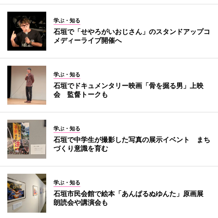
学ぶ・知る
石垣で「せやろがいおじさん」のスタンドアップコ
メディーライブ開催へ
学ぶ・知る
石垣でドキュメンタリー映画「骨を掘る男」上映
会 監督トークも
学ぶ・知る
石垣で中学生が撮影した写真の展示イベント まち
づくり意識を育む
学ぶ・知る
石垣市民会館で絵本「あんぱるぬゆんた」原画展
朗読会や講演会も