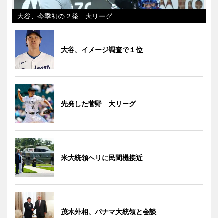
大谷、今季初の２発 大リーグ
大谷、イメージ調査で１位
先発した菅野 大リーグ
米大統領ヘリに民間機接近
茂木外相、パナマ大統領と会談