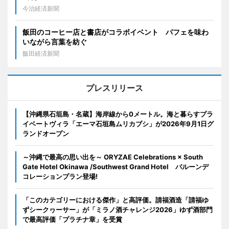
今治経済新聞
飯田のコーヒー店と書店がコラボイベント パフェを味わ
いながら言葉を紡ぐ
飯田経済新聞
プレスリリース
【沖縄県石垣島・名蔵】海岸線から0メートル。海と暮らすプラ
イベートヴィラ「エーマ石垣島ムリカブシ」が2026年9月1日グ
ランドオープン
～沖縄で最高の思い出を～ ORYZAE Celebrations × South
Gate Hotel Okinawa /Southwest Grand Hotel バルーンデ
コレーションプラン登場!
「このカテゴリーにおける傑作」と高評価。請福酒造「請福ゆ
ずシークヮーサー」が「ミラノ酒チャレンジ2026」ゆず酒部門
で最高評価「プラチナ章」を受賞