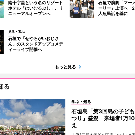
南十字星という名のリゾート
石垣で演劇「マー
ホテル「はいむるぶし」、リ
ーリー」上演へ 2
ニューアルオープンへ
人魚民話を基に
見る・遊ぶ
石垣で「せやろがいおじさ
ん」のスタンドアップコメデ
ィーライブ開催へ
もっと見る
知る
学ぶ・知る
石垣島「第3回島の子ども
つり」盛況 来場者1万10
え
「第3回島の子ども応援まつり」が6