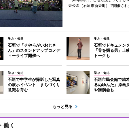
栄公園（石垣市新栄町）で開催され
学ぶ・知る
学ぶ・知る
石垣で「せやろがいおじさ
石垣でドキュメン
ん」のスタンドアップコメデ
「骨を掘る男」上
ィーライブ開催へ
トークも
学ぶ・知る
学ぶ・知る
石垣で中学生が撮影した写真
石垣市民会館で絵
の展示イベント まちづくり
るぬゆんた」原画
意識を育む
や講演会も
もっと見る
・働く