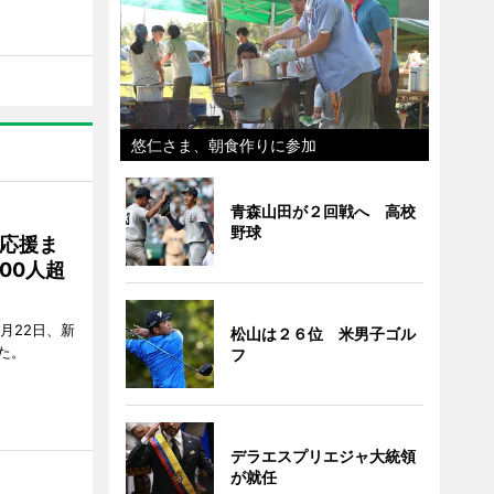
悠仁さま、朝食作りに参加
青森山田が２回戦へ 高校
野球
応援ま
00人超
月22日、新
松山は２６位 米男子ゴル
た。
フ
デラエスプリエジャ大統領
が就任