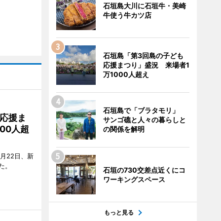
石垣島大川に石垣牛・美崎
牛使う牛カツ店
石垣島「第3回島の子ども
応援まつり」盛況 来場者1
万1000人超え
石垣島で「ブラタモリ」
応援ま
サンゴ礁と人々の暮らしと
00人超
の関係を解明
月22日、新
た。
石垣の730交差点近くにコ
ワーキングスペース
もっと見る