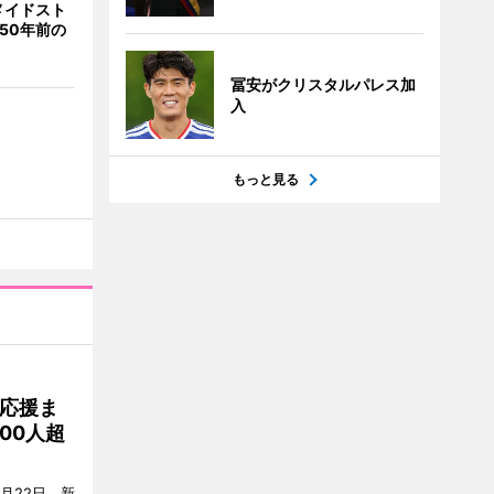
メイドスト
50年前の
冨安がクリスタルパレス加
入
もっと見る
応援ま
00人超
月22日、新