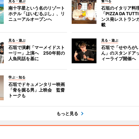
見る・遊ぶ
食べる
南十字星という名のリゾート
石垣のイタリア料
ホテル「はいむるぶし」、リ
「PIZZA DA TUT
ニューアルオープンへ
ンス発レストラン
載
見る・遊ぶ
見る・遊ぶ
石垣で演劇「マーメイドスト
石垣で「せやろが
ーリー」上演へ 250年前の
ん」のスタンドア
人魚民話を基に
ィーライブ開催へ
学ぶ・知る
石垣でドキュメンタリー映画
「骨を掘る男」上映会 監督
トークも
もっと見る