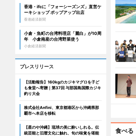
香港・ifcに「フォーシーズンズ」直営ケ
ーキショップ ポップアップ出店
香港経済新聞
小倉・魚町の台湾料理店「麗白」が10周
年 小倉南産の台湾野菜使う
小倉経済新聞
プレスリリース
【活動報告】160kgのカジキマグロを子ど
も食堂へ寄贈｜第37回 与那国島国際カジキ
釣り大会
株式会社Anfini、東京都港区から沖縄県那
覇市へ本店を移転
【星のや沖縄】琉球の美に酔いしれる。伝
食べる
統芸能と旧暦文化に触れ、旬の味覚を堪能