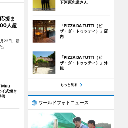
下河原忠道さん
応援ま
00人超
「PIZZA DA TUTTI（ピ
ザ・ダ・トゥッティ）」店
内
月22日、新
た。
「PIZZA DA TUTTI（ピ
ザ・ダ・トゥッティ）」外
観
もっと見る
Muu
タイ式焼き
提供
ワールドフォトニュース