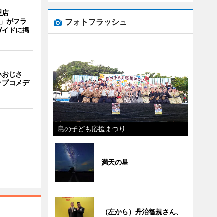
理店
フォトフラッシュ
TI」がフラ
ガイドに掲
いおじさ
ップコメデ
島の子ども応援まつり
満天の星
（左から）丹治智規さん、