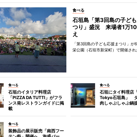
食べる
石垣島「第3回島の子ども
つり」盛況 来場者1万10
え
「第3回島の子ども応援まつり」が6
栄公園（石垣市新栄町）で開催され
食べる
食べる
石垣のイタリア料理店
石垣にタイ料理店「
「PIZZA DA TUTTI」がフラ
Tokyo石垣島」 
ンス発レストランガイドに掲
肉しゃぶしゃぶ鍋
載
食べる
装飾品の展示販売「南西フー
テン祭」開催へ 泡盛バー、