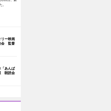
た。
タリー映画
映会 監督
本「あんぱ
展 朗読会