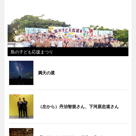
島の子ども応援まつり
満天の星
（左から）丹治智規さん、下河原忠道さん