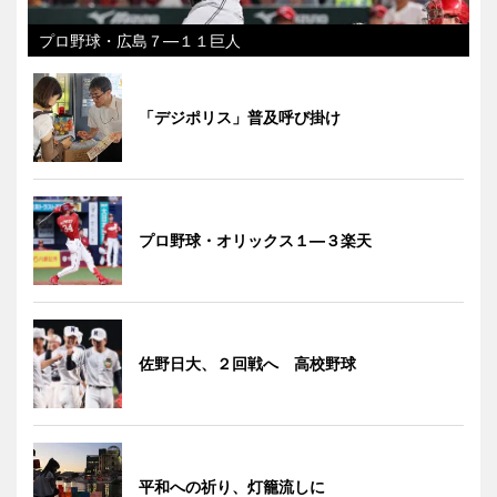
プロ野球・広島７―１１巨人
「デジポリス」普及呼び掛け
プロ野球・オリックス１―３楽天
佐野日大、２回戦へ 高校野球
平和への祈り、灯籠流しに