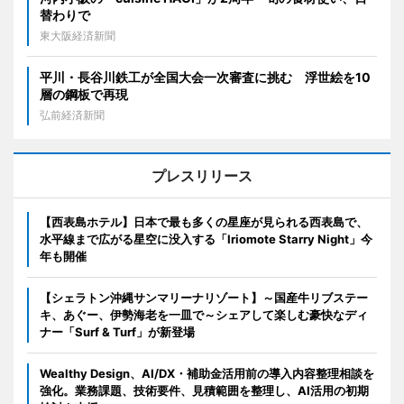
替わりで
東大阪経済新聞
平川・長谷川鉄工が全国大会一次審査に挑む 浮世絵を10
層の鋼板で再現
弘前経済新聞
プレスリリース
【西表島ホテル】日本で最も多くの星座が見られる西表島で、
水平線まで広がる星空に没入する「Iriomote Starry Night」今
年も開催
【シェラトン沖縄サンマリーナリゾート】～国産牛リブステー
キ、あぐー、伊勢海老を一皿で～シェアして楽しむ豪快なディ
ナー「Surf & Turf」が新登場
Wealthy Design、AI/DX・補助金活用前の導入内容整理相談を
強化。業務課題、技術要件、見積範囲を整理し、AI活用の初期