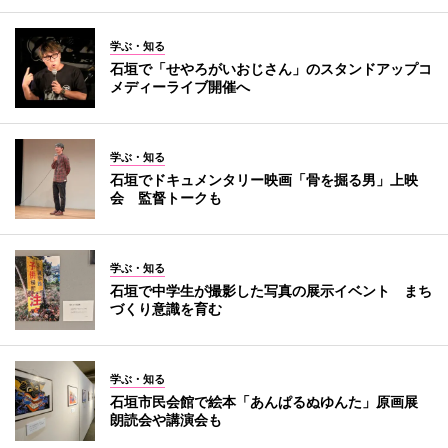
学ぶ・知る
石垣で「せやろがいおじさん」のスタンドアップコ
メディーライブ開催へ
学ぶ・知る
石垣でドキュメンタリー映画「骨を掘る男」上映
会 監督トークも
学ぶ・知る
石垣で中学生が撮影した写真の展示イベント まち
づくり意識を育む
学ぶ・知る
石垣市民会館で絵本「あんぱるぬゆんた」原画展
朗読会や講演会も