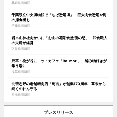
札幌経済新聞
千葉県立中央博物館で「ちば恐竜博」 巨大肉食恐竜や海
の捕食者も
千葉経済新聞
岩木山神社向かいに「お山の花彩食堂 龍の憩」 和食職人
の夫婦が経営
弘前経済新聞
浅草・松が谷にニットカフェ「ito-mori」 編み物好きが
集う場に
浅草経済新聞
北習志野の老舗精肉店「鳥吉」が創業170周年 幕末から
続くのれん守る
船橋経済新聞
プレスリリース