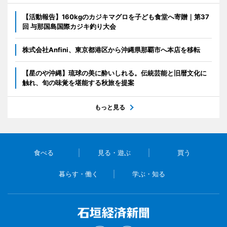
【活動報告】160kgのカジキマグロを子ども食堂へ寄贈｜第37
回 与那国島国際カジキ釣り大会
株式会社Anfini、東京都港区から沖縄県那覇市へ本店を移転
【星のや沖縄】琉球の美に酔いしれる。伝統芸能と旧暦文化に
触れ、旬の味覚を堪能する秋旅を提案
もっと見る
食べる
見る・遊ぶ
買う
暮らす・働く
学ぶ・知る