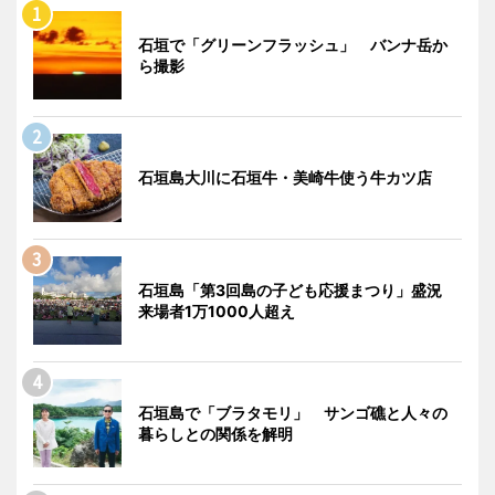
石垣で「グリーンフラッシュ」 バンナ岳か
ら撮影
石垣島大川に石垣牛・美崎牛使う牛カツ店
石垣島「第3回島の子ども応援まつり」盛況
来場者1万1000人超え
石垣島で「ブラタモリ」 サンゴ礁と人々の
暮らしとの関係を解明