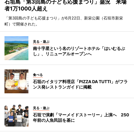
石垣島「第3回島の子ども応援まつり」盛況 来場
者1万1000人超え
「第3回島の子ども応援まつり」が6月22日、新栄公園（石垣市新栄
町）で開催された。
見る・遊ぶ
南十字星という名のリゾートホテル「はいむるぶ
し」、リニューアルオープンへ
食べる
石垣のイタリア料理店「PIZZA DA TUTTI」がフラ
ンス発レストランガイドに掲載
見る・遊ぶ
石垣で演劇「マーメイドストーリー」上演へ 250
年前の人魚民話を基に