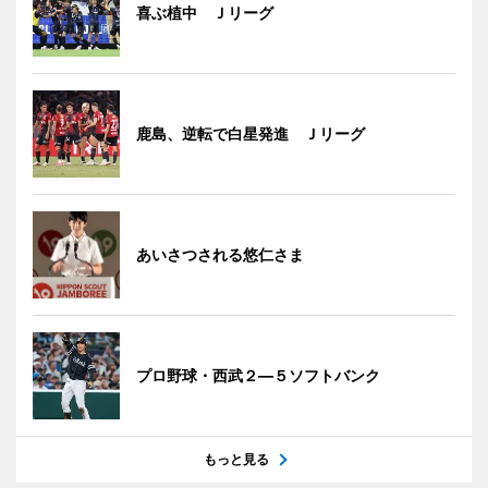
喜ぶ植中 Ｊリーグ
鹿島、逆転で白星発進 Ｊリーグ
あいさつされる悠仁さま
プロ野球・西武２―５ソフトバンク
もっと見る