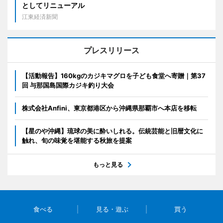
としてリニューアル
江東経済新聞
プレスリリース
【活動報告】160kgのカジキマグロを子ども食堂へ寄贈｜第37
回 与那国島国際カジキ釣り大会
株式会社Anfini、東京都港区から沖縄県那覇市へ本店を移転
【星のや沖縄】琉球の美に酔いしれる。伝統芸能と旧暦文化に
触れ、旬の味覚を堪能する秋旅を提案
もっと見る
食べる
見る・遊ぶ
買う