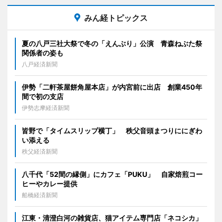
みん経トピックス
夏の八戸三社大祭で冬の「えんぶり」公演 青森ねぶた祭
関係者の姿も
八戸経済新聞
伊勢「二軒茶屋餅角屋本店」が内宮前に出店 創業450年
間で初の支店
伊勢志摩経済新聞
皆野で「タイムスリップ横丁」 秩父音頭まつりににぎわ
い添える
秩父経済新聞
八千代「52間の縁側」にカフェ「PUKU」 自家焙煎コー
ヒーやカレー提供
船橋経済新聞
江東・清澄白河の雑貨店、猫アイテム専門店「ネコシカ」