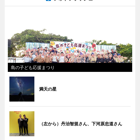
島の子ども応援まつり
満天の星
（左から）丹治智規さん、下河原忠道さん