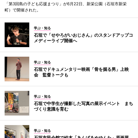
「第3回島の子ども応援まつり」が6月22日、新栄公園（石垣市新栄
町）で開催された。
学ぶ・知る
石垣で「せやろがいおじさん」のスタンドアップコ
メディーライブ開催へ
学ぶ・知る
石垣でドキュメンタリー映画「骨を掘る男」上映
会 監督トークも
学ぶ・知る
石垣で中学生が撮影した写真の展示イベント まち
づくり意識を育む
学ぶ・知る
石垣市民会館で絵本「あんぱるぬゆんた」原画展