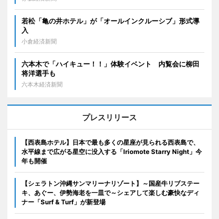
若松「亀の井ホテル」が「オールインクルーシブ」形式導
入
小倉経済新聞
六本木で「ハイキュー！！」体験イベント 内覧会に柳田
将洋選手も
六本木経済新聞
プレスリリース
【西表島ホテル】日本で最も多くの星座が見られる西表島で、
水平線まで広がる星空に没入する「Iriomote Starry Night」今
年も開催
【シェラトン沖縄サンマリーナリゾート】～国産牛リブステー
キ、あぐー、伊勢海老を一皿で～シェアして楽しむ豪快なディ
ナー「Surf & Turf」が新登場