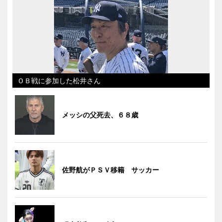
ＯＢ戦に参加した松井さん
メッシの父死去、６８歳
佐野航がＰＳＶ移籍 サッカー