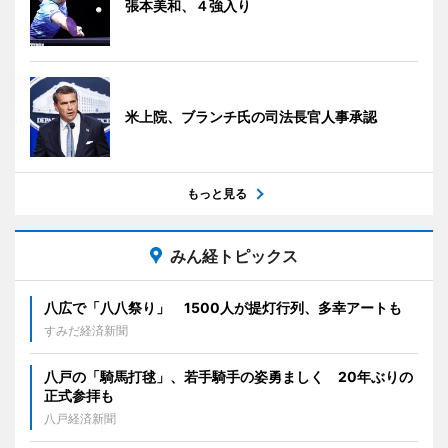
張本美和、４強入り
米上院、ブランチ氏の司法長官人事承認
もっと見る
みん経トピックス
八広で「八八祭り」 1500人が提灯行列、多幸アートも
すみだ経済新聞
八戸の「騎馬打毬」、若手騎手の姿勇ましく 20年ぶりの
正式参拝も
八戸経済新聞