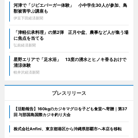
河津で「ジビエバーガー体験」 小中学生30人が参加、鳥
獣被害学ぶ講座も
伊豆下田経済新聞
「津軽伝承料理」の第2弾 正月や盆、農事など人が集う場
に焦点を当てる
弘前経済新聞
星野エリアで「足水浴」 13度の湧水とヒノキ香るおけで
清涼体験
軽井沢経済新聞
プレスリリース
【活動報告】160kgのカジキマグロを子ども食堂へ寄贈｜第37
回 与那国島国際カジキ釣り大会
株式会社Anfini、東京都港区から沖縄県那覇市へ本店を移転