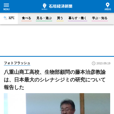
32°C
食べる
見る・遊ぶ
買う
暮らす・働く
学ぶ・知る
フォトフラッシュ
2013.09.19
八重山商工高校、生物部顧問の藤本治彦教諭
は、日本最大のシレナシジミの研究について
報告した