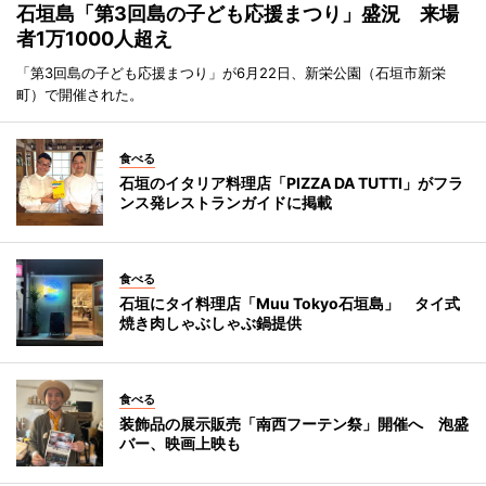
石垣島「第3回島の子ども応援まつり」盛況 来場
者1万1000人超え
「第3回島の子ども応援まつり」が6月22日、新栄公園（石垣市新栄
町）で開催された。
食べる
石垣のイタリア料理店「PIZZA DA TUTTI」がフラ
ンス発レストランガイドに掲載
食べる
石垣にタイ料理店「Muu Tokyo石垣島」 タイ式
焼き肉しゃぶしゃぶ鍋提供
食べる
装飾品の展示販売「南西フーテン祭」開催へ 泡盛
バー、映画上映も