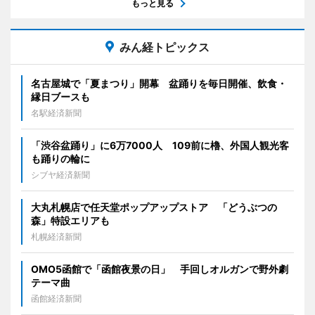
もっと見る
みん経トピックス
名古屋城で「夏まつり」開幕 盆踊りを毎日開催、飲食・
縁日ブースも
名駅経済新聞
「渋谷盆踊り」に6万7000人 109前に櫓、外国人観光客
も踊りの輪に
シブヤ経済新聞
大丸札幌店で任天堂ポップアップストア 「どうぶつの
森」特設エリアも
札幌経済新聞
OMO5函館で「函館夜景の日」 手回しオルガンで野外劇
テーマ曲
函館経済新聞