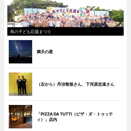
島の子ども応援まつり
満天の星
（左から）丹治智規さん、下河原忠道さん
「PIZZA DA TUTTI（ピザ・ダ・トゥッテ
ィ）」店内