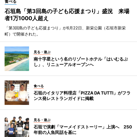
食べる
石垣島「第3回島の子ども応援まつり」盛況 来場
者1万1000人超え
「第3回島の子ども応援まつり」が6月22日、新栄公園（石垣市新栄
町）で開催された。
見る・遊ぶ
南十字星という名のリゾートホテル「はいむるぶ
し」、リニューアルオープンへ
食べる
石垣のイタリア料理店「PIZZA DA TUTTI」がフラ
ンス発レストランガイドに掲載
見る・遊ぶ
石垣で演劇「マーメイドストーリー」上演へ 250
年前の人魚民話を基に