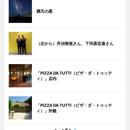
満天の星
（左から）丹治智規さん、下河原忠道さん
「PIZZA DA TUTTI（ピザ・ダ・トゥッテ
ィ）」店内
「PIZZA DA TUTTI（ピザ・ダ・トゥッテ
ィ）」外観