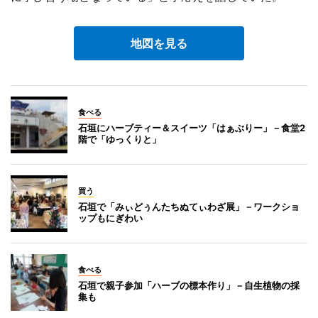
地図を見る
食べる
石垣にハーブティー＆スイーツ「はぁぶりー」－食堂2
階で「ゆっくりと」
買う
石垣で「みぃどぅんたちぬてぃわざ展」－ワークショ
ップもにぎわい
食べる
石垣で親子参加「ハーブの標本作り」－自生植物の採
集も