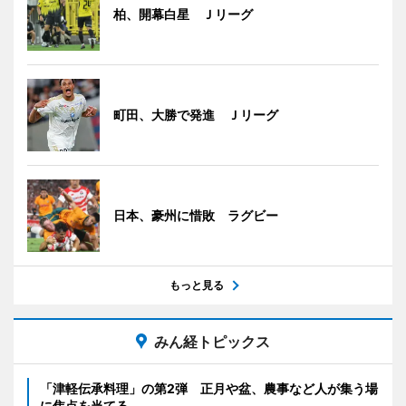
柏、開幕白星 Ｊリーグ
町田、大勝で発進 Ｊリーグ
日本、豪州に惜敗 ラグビー
もっと見る
みん経トピックス
「津軽伝承料理」の第2弾 正月や盆、農事など人が集う場
に焦点を当てる