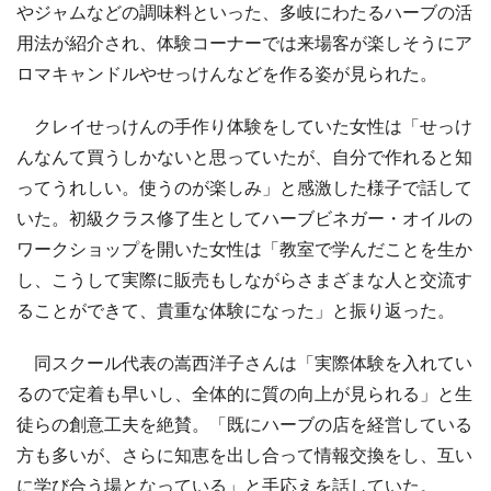
やジャムなどの調味料といった、多岐にわたるハーブの活
用法が紹介され、体験コーナーでは来場客が楽しそうにア
ロマキャンドルやせっけんなどを作る姿が見られた。
クレイせっけんの手作り体験をしていた女性は「せっけ
んなんて買うしかないと思っていたが、自分で作れると知
ってうれしい。使うのが楽しみ」と感激した様子で話して
いた。初級クラス修了生としてハーブビネガー・オイルの
ワークショップを開いた女性は「教室で学んだことを生か
し、こうして実際に販売もしながらさまざまな人と交流す
ることができて、貴重な体験になった」と振り返った。
同スクール代表の嵩西洋子さんは「実際体験を入れてい
るので定着も早いし、全体的に質の向上が見られる」と生
徒らの創意工夫を絶賛。「既にハーブの店を経営している
方も多いが、さらに知恵を出し合って情報交換をし、互い
に学び合う場となっている」と手応えを話していた。