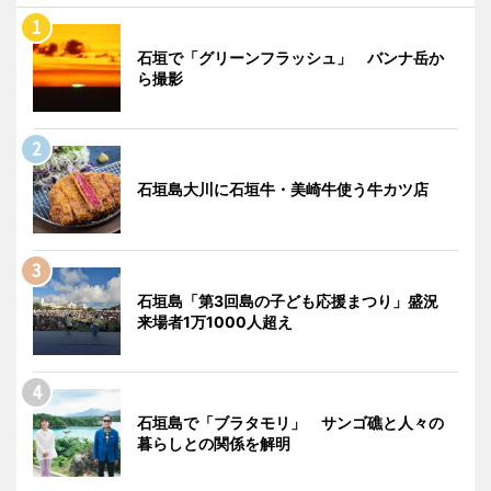
石垣で「グリーンフラッシュ」 バンナ岳か
ら撮影
石垣島大川に石垣牛・美崎牛使う牛カツ店
石垣島「第3回島の子ども応援まつり」盛況
来場者1万1000人超え
石垣島で「ブラタモリ」 サンゴ礁と人々の
暮らしとの関係を解明