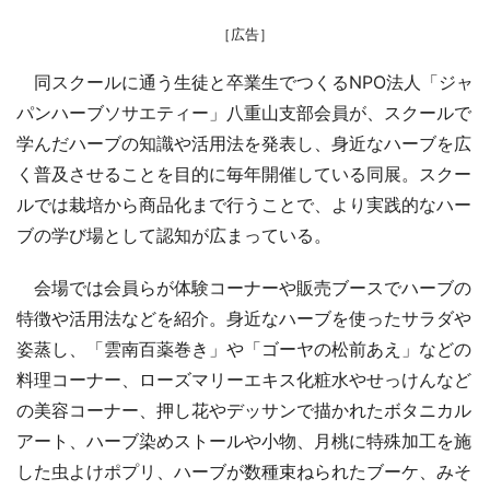
［広告］
同スクールに通う生徒と卒業生でつくるNPO法人「ジャ
パンハーブソサエティー」八重山支部会員が、スクールで
学んだハーブの知識や活用法を発表し、身近なハーブを広
く普及させることを目的に毎年開催している同展。スクー
ルでは栽培から商品化まで行うことで、より実践的なハー
ブの学び場として認知が広まっている。
会場では会員らが体験コーナーや販売ブースでハーブの
特徴や活用法などを紹介。身近なハーブを使ったサラダや
姿蒸し、「雲南百薬巻き」や「ゴーヤの松前あえ」などの
料理コーナー、ローズマリーエキス化粧水やせっけんなど
の美容コーナー、押し花やデッサンで描かれたボタニカル
アート、ハーブ染めストールや小物、月桃に特殊加工を施
した虫よけポプリ、ハーブが数種束ねられたブーケ、みそ