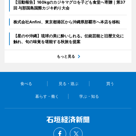
【活動報告】160kgのカジキマグロを子ども食堂へ寄贈｜第37
回 与那国島国際カジキ釣り大会
株式会社Anfini、東京都港区から沖縄県那覇市へ本店を移転
【星のや沖縄】琉球の美に酔いしれる。伝統芸能と旧暦文化に
触れ、旬の味覚を堪能する秋旅を提案
もっと見る
食べる
見る・遊ぶ
買う
暮らす・働く
学ぶ・知る