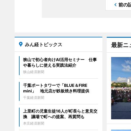
前の
みん経トピックス
最新ニ
狭山で初心者向けAI活用セミナー 仕事
や暮らしに使える実践法紹介
狭山経済新聞
千葉ポートタワーで「BLUE＆FIRE
mini」 地元店が鉄板焼き料理提供
千葉経済新聞
上里町の児童生徒16人が町長らと意見交
換 議場で町への提案、再質問も
本庄経済新聞