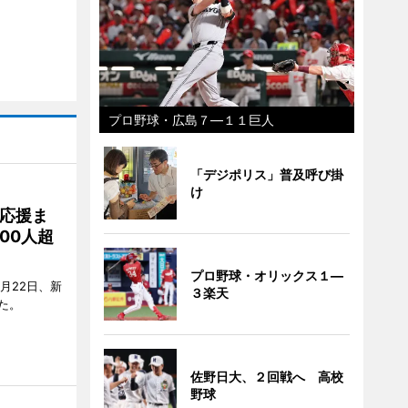
プロ野球・広島７―１１巨人
「デジポリス」普及呼び掛
け
応援ま
00人超
プロ野球・オリックス１―
月22日、新
３楽天
た。
佐野日大、２回戦へ 高校
野球