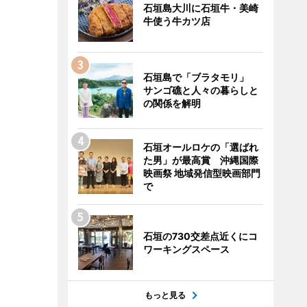
石垣島大川に石垣牛・美崎
牛使う牛カツ店
石垣島で「ブラタモリ」
サンゴ礁と人々の暮らしと
の関係を解明
石垣オールロケの「選ばれ
た男」が最高賞 沖縄国際
映画祭 地域発信型映画部門
で
石垣の730交差点近くにコ
ワーキングスペース
もっと見る