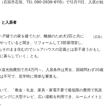
石垣市石垣、TEL
090-2939-6115
）で12月11日、入居が始
」と入居者
一戸建ての家を建てたが、離婚のため犬2匹と共に
［広告］
やっていると聞き、リフォームして3部屋増室し、
もそのまま住むのでシェアハウスの定義とは若干違うかもし
に暮らしていく」とも。
水道光熱費別で月4万円～。入居条件は男女、国籍問わず20歳
は不可で、見学時に簡単な審査も。
いて、「敷金・礼金、家具・家電不要で最低限の費用で気楽
リビングに大型テレビ、広い湯船を利用でき、ルームメイトと
。