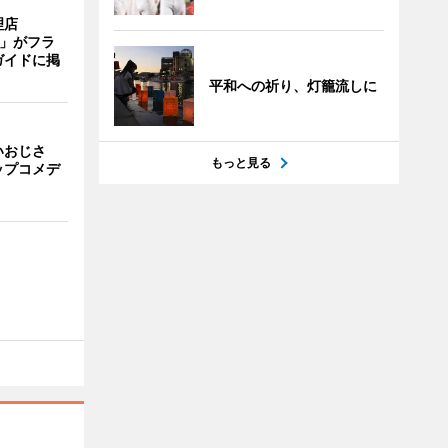
理店
TI」がフラ
ガイドに掲
平和への祈り、灯籠流しに
いおじさ
もっと見る
ップコメデ