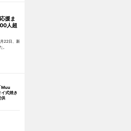
応援ま
00人超
月22日、新
た。
Muu
タイ式焼き
提供