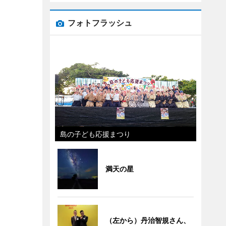
フォトフラッシュ
島の子ども応援まつり
満天の星
（左から）丹治智規さん、