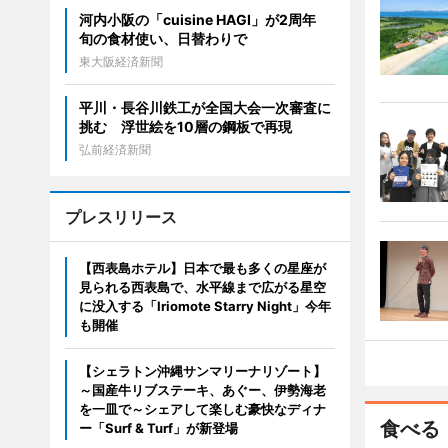
河内小阪の「cuisine HAGI」が2周年
旬の食材使い、日替わりで
東大阪経済新聞
平川・長谷川鉄工が全国大会一次審査に
挑む 浮世絵を10層の鋼板で再現
弘前経済新聞
プレスリリース
【西表島ホテル】日本で最も多くの星座が
見られる西表島で、水平線まで広がる星空
に没入する「Iriomote Starry Night」今年
も開催
【シェラトン沖縄サンマリーナリゾート】
～国産牛リブステーキ、あぐー、伊勢海老
を一皿で～シェアして楽しむ豪快なディナ
食べる
ー「Surf & Turf」が新登場