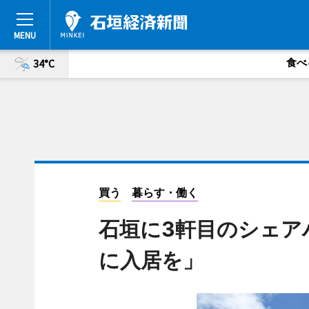
食べ
34°C
買う
暮らす・働く
石垣に3軒目のシェア
に入居を」