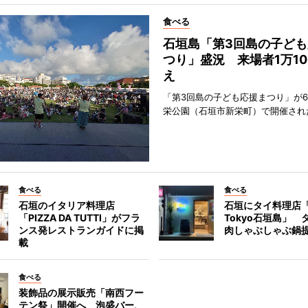
食べる
石垣島「第3回島の子ども
つり」盛況 来場者1万10
え
「第3回島の子ども応援まつり」が6
栄公園（石垣市新栄町）で開催され
食べる
食べる
石垣のイタリア料理店
石垣にタイ料理店「
「PIZZA DA TUTTI」がフラ
Tokyo石垣島」 
ンス発レストランガイドに掲
肉しゃぶしゃぶ鍋
載
食べる
装飾品の展示販売「南西フー
テン祭」開催へ 泡盛バー、