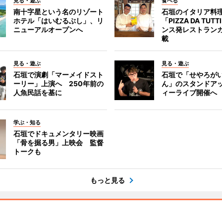
見る・遊ぶ
食べる
南十字星という名のリゾート
石垣のイタリア料
ホテル「はいむるぶし」、リ
「PIZZA DA TUT
ニューアルオープンへ
ンス発レストラン
載
見る・遊ぶ
見る・遊ぶ
石垣で演劇「マーメイドスト
石垣で「せやろが
ーリー」上演へ 250年前の
ん」のスタンドア
人魚民話を基に
ィーライブ開催へ
学ぶ・知る
石垣でドキュメンタリー映画
「骨を掘る男」上映会 監督
トークも
もっと見る