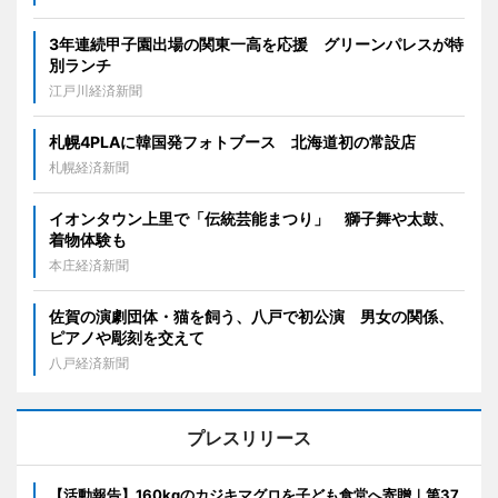
3年連続甲子園出場の関東一高を応援 グリーンパレスが特
別ランチ
江戸川経済新聞
札幌4PLAに韓国発フォトブース 北海道初の常設店
札幌経済新聞
イオンタウン上里で「伝統芸能まつり」 獅子舞や太鼓、
着物体験も
本庄経済新聞
佐賀の演劇団体・猫を飼う、八戸で初公演 男女の関係、
ピアノや彫刻を交えて
八戸経済新聞
プレスリリース
【活動報告】160kgのカジキマグロを子ども食堂へ寄贈｜第37