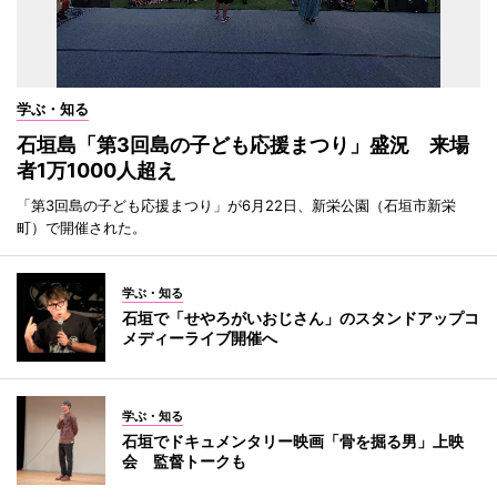
学ぶ・知る
石垣島「第3回島の子ども応援まつり」盛況 来場
者1万1000人超え
「第3回島の子ども応援まつり」が6月22日、新栄公園（石垣市新栄
町）で開催された。
学ぶ・知る
石垣で「せやろがいおじさん」のスタンドアップコ
メディーライブ開催へ
学ぶ・知る
石垣でドキュメンタリー映画「骨を掘る男」上映
会 監督トークも