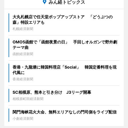
みん経トピックス
大丸札幌店で任天堂ポップアップストア 「どうぶつの
森」特設エリアも
札幌経済新聞
OMO5函館で「函館夜景の日」 手回しオルガンで野外劇
テーマ曲
函館経済新聞
香港・九龍塘に韓国料理店「Social」 韓国定番料理を現
代風に
香港経済新聞
SC相模原、熊本と引き分け J3リーグ開幕
相模原町田経済新聞
関門海峡花火大会、無料エリアなしの門司側をライブ配信
小倉経済新聞