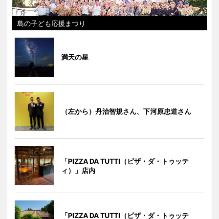
島の子ども応援まつり
満天の星
（左から）丹治智規さん、下河原忠道さん
「PIZZA DA TUTTI（ピザ・ダ・トゥッテ
ィ）」店内
「PIZZA DA TUTTI（ピザ・ダ・トゥッテ