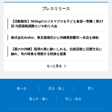
プレスリリース
【活動報告】160kgのカジキマグロを子ども食堂へ寄贈｜第37
回 与那国島国際カジキ釣り大会
株式会社Anfini、東京都港区から沖縄県那覇市へ本店を移転
【星のや沖縄】琉球の美に酔いしれる。伝統芸能と旧暦文化に
触れ、旬の味覚を堪能する秋旅を提案
もっと見る
食べる
見る・遊ぶ
買う
暮らす・働く
学ぶ・知る