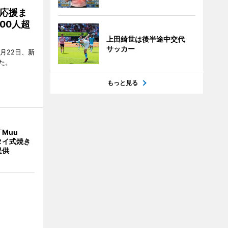
応援ま
00人超
上田綺世は後半途中交代
サッカー
月22日、新
た。
もっと見る
Muu
タイ式焼き
提供