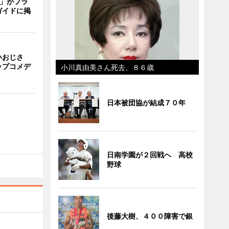
TI」がフラ
ガイドに掲
いおじさ
ップコメデ
小川真由美さん死去、８６歳
日本被団協が結成７０年
日南学園が２回戦へ 高校
野球
後藤大樹、４００障害で銀