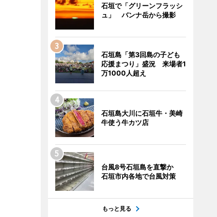
石垣で「グリーンフラッシ
ュ」 バンナ岳から撮影
石垣島「第3回島の子ども
応援まつり」盛況 来場者1
万1000人超え
石垣島大川に石垣牛・美崎
牛使う牛カツ店
台風8号石垣島を直撃か
石垣市内各地で台風対策
もっと見る