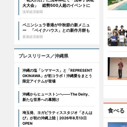
火大会」 総勢500人超のイベントに
浅草経済新聞
ペニンシュラ香港が中秋節の新メニュ
ー 「ベイクハウス」との新作月餅も
香港経済新聞
プレスリリース／沖縄県
沖縄の塩「シママース」と「REPRESENT
OKINAWA」が初コラボ！沖縄愛をまとう
限定アイテムが登場
沖縄からヒューストンへ――The Deity、
新たな世界への幕開け
食べる
埼玉発、ヨガピラティススタジオ「さんは
ぴ」が初の沖縄上陸｜2026年8月13日
OPEN