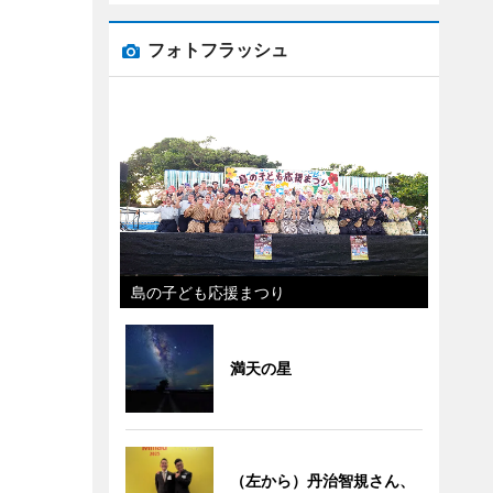
フォトフラッシュ
島の子ども応援まつり
満天の星
（左から）丹治智規さん、