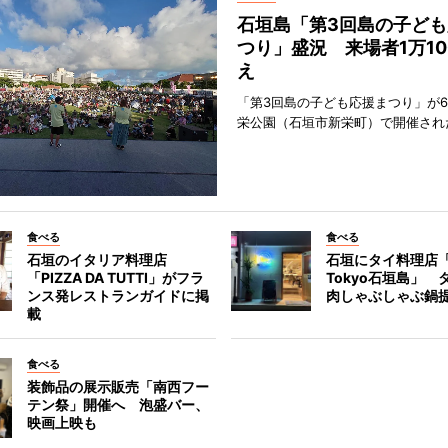
石垣島「第3回島の子ども
つり」盛況 来場者1万10
え
「第3回島の子ども応援まつり」が6
栄公園（石垣市新栄町）で開催され
食べる
食べる
石垣のイタリア料理店
石垣にタイ料理店「
「PIZZA DA TUTTI」がフラ
Tokyo石垣島」 
ンス発レストランガイドに掲
肉しゃぶしゃぶ鍋
載
食べる
装飾品の展示販売「南西フー
テン祭」開催へ 泡盛バー、
映画上映も