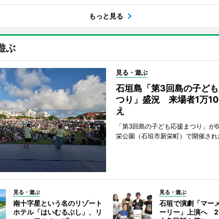
もっと見る
遊ぶ
見る・遊ぶ
石垣島「第3回島の子ども
つり」盛況 来場者1万10
え
「第3回島の子ども応援まつり」が6
栄公園（石垣市新栄町）で開催され
見る・遊ぶ
見る・遊ぶ
南十字星という名のリゾート
石垣で演劇「マー
ホテル「はいむるぶし」、リ
ーリー」上演へ 2