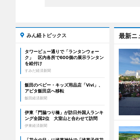
みん経トピックス
最新ニ
タワービュー通りで「ランタンウォー
ク」 区内各所で600個の展示ランタン
を絵付け
すみだ経済新聞
飯田のベビー・キッズ用品店「Vivi」、
アピタ飯田店へ移転
飯田経済新聞
伊東「門脇つり橋」が訪日外国人ランキ
ング全国2位 大室山と合わせて訪問
伊東経済新聞
「花火の日」に浅草神社で「浅草子供花