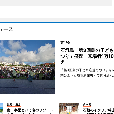
ュース
食べる
石垣島「第3回島の子ども
つり」盛況 来場者1万10
え
「第3回島の子ども応援まつり」が6
栄公園（石垣市新栄町）で開催され
見る・遊ぶ
食べる
南十字星という名のリゾート
石垣のイタリア料