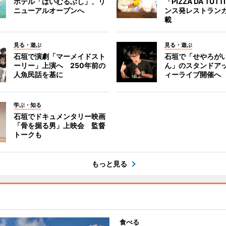
ホテル「はいむるぶし」、リ
「PIZZA DA TUT
ニューアルオープンへ
ンス発レストラン
載
見る・遊ぶ
見る・遊ぶ
石垣で演劇「マーメイドスト
石垣で「せやろが
ーリー」上演へ 250年前の
ん」のスタンドア
人魚民話を基に
ィーライブ開催へ
学ぶ・知る
石垣でドキュメンタリー映画
「骨を掘る男」上映会 監督
トークも
もっと見る
食べる