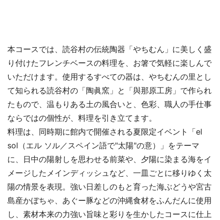
本コースでは、読谷村の伝統陶器「やちむん」に美しく盛
り付けたフレンチベースの料理を、お箸で気軽に楽しんで
いただけます。使用するすべての器は、やちむんの里とし
て知られる読谷村の「陶眞窯」と「與那原工房」で作られ
たもので、温もりある土の風合いと、色彩、職人の手仕事
ならではの個性が、料理を引き立てます。
料理は、同時期に館内で開催される夏限定イベント「el
sol（エル ソル／スペイン語で"太陽"の意）」をテーマ
に、日中の陽射しを思わせる前菜や、夕陽に染まる海をイ
メージしたメインディッシュなど、一皿ごとに移りゆく太
陽の情景を表現。強い日差しのもと育った海ぶどうや宮古
島産かぼちゃ、あぐー豚などの沖縄食材をふんだんに使用
し、素材本来の力強い旨味と彩りを生かしたコースに仕上