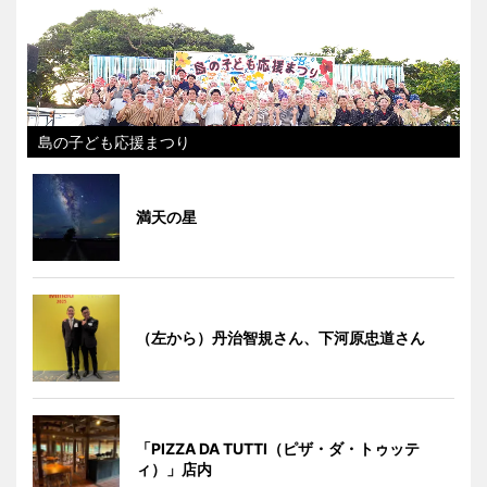
島の子ども応援まつり
満天の星
（左から）丹治智規さん、下河原忠道さん
「PIZZA DA TUTTI（ピザ・ダ・トゥッテ
ィ）」店内