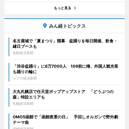
もっと見る
みん経トピックス
名古屋城で「夏まつり」開幕 盆踊りを毎日開催、飲食・
縁日ブースも
名駅経済新聞
「渋谷盆踊り」に6万7000人 109前に櫓、外国人観光客
も踊りの輪に
シブヤ経済新聞
大丸札幌店で任天堂ポップアップストア 「どうぶつの
森」特設エリアも
札幌経済新聞
OMO5函館で「函館夜景の日」 手回しオルガンで野外劇
テーマ曲
函館経済新聞