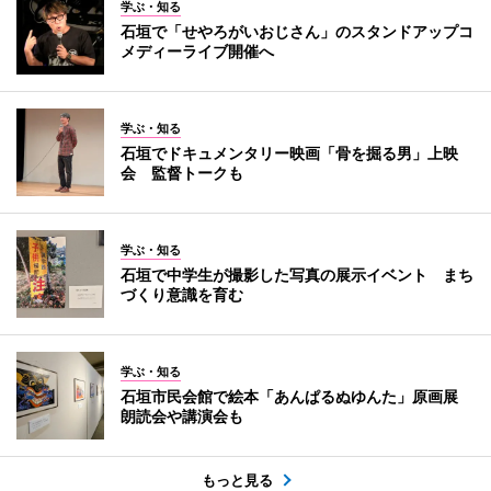
学ぶ・知る
石垣で「せやろがいおじさん」のスタンドアップコ
メディーライブ開催へ
学ぶ・知る
石垣でドキュメンタリー映画「骨を掘る男」上映
会 監督トークも
学ぶ・知る
石垣で中学生が撮影した写真の展示イベント まち
づくり意識を育む
学ぶ・知る
石垣市民会館で絵本「あんぱるぬゆんた」原画展
朗読会や講演会も
もっと見る