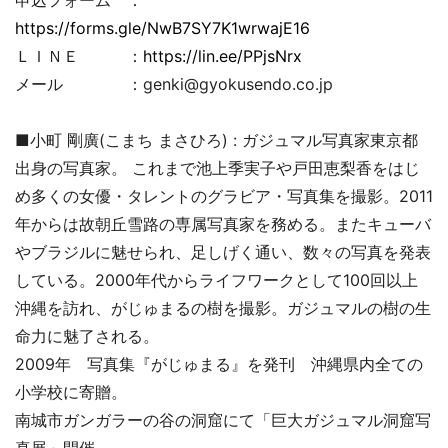
https://forms.gle/NwB7SY7K1wrwajE16
ＬＩＮＥ ：
https://lin.ee/PPjsNrx
メール ：genki@gyokusendo.co.jp
■小町 剛廣(こまち まさひろ) : ガジュマル写真家東京都
出身の写真家。 これまで池上季実子や戸田恵梨香をはじ
め多くの女優・タレントのグラビア・写真集を撮影。2011
年からは故朝丘雪路の専属写真家を務める。またキューバ
やブラジルに魅せられ、足しげく通い、数々の写真を発表
している。2000年代からライフワークとして100回以上
沖縄を訪れ、がじゅまるの樹を撮影。ガジュマルの樹の生
命力に魅了される。
2009年 写真集『がじゅまる』を発刊 沖縄県内全ての
小学校に寄贈。
南城市ガンガラーの谷の洞窟にて「巨大ガジュマル洞窟写
真展」開催。