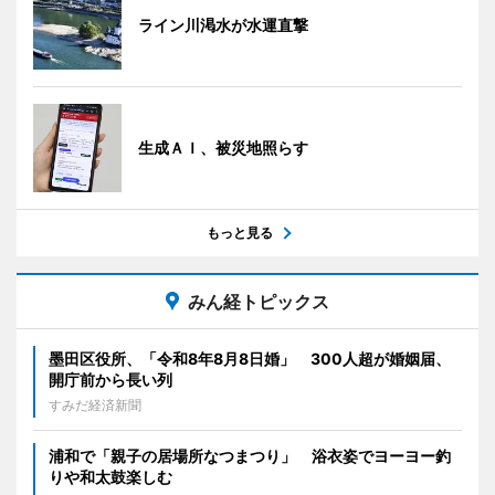
ライン川渇水が水運直撃
生成ＡＩ、被災地照らす
もっと見る
みん経トピックス
墨田区役所、「令和8年8月8日婚」 300人超が婚姻届、
開庁前から長い列
すみだ経済新聞
浦和で「親子の居場所なつまつり」 浴衣姿でヨーヨー釣
りや和太鼓楽しむ