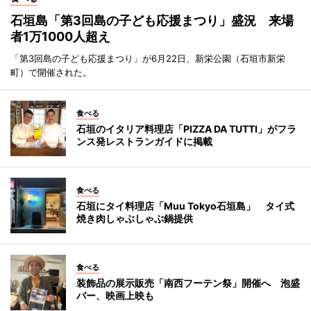
石垣島「第3回島の子ども応援まつり」盛況 来場
者1万1000人超え
「第3回島の子ども応援まつり」が6月22日、新栄公園（石垣市新栄
町）で開催された。
食べる
石垣のイタリア料理店「PIZZA DA TUTTI」がフラ
ンス発レストランガイドに掲載
食べる
石垣にタイ料理店「Muu Tokyo石垣島」 タイ式
焼き肉しゃぶしゃぶ鍋提供
食べる
装飾品の展示販売「南西フーテン祭」開催へ 泡盛
バー、映画上映も