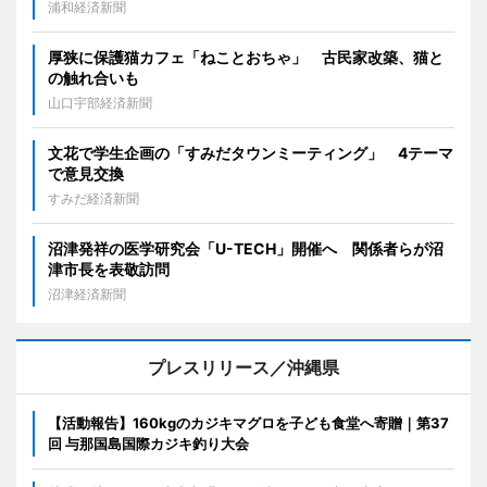
浦和経済新聞
厚狭に保護猫カフェ「ねことおちゃ」 古民家改築、猫と
の触れ合いも
山口宇部経済新聞
文花で学生企画の「すみだタウンミーティング」 4テーマ
で意見交換
すみだ経済新聞
沼津発祥の医学研究会「U-TECH」開催へ 関係者らが沼
津市長を表敬訪問
沼津経済新聞
プレスリリース／沖縄県
【活動報告】160kgのカジキマグロを子ども食堂へ寄贈｜第37
回 与那国島国際カジキ釣り大会