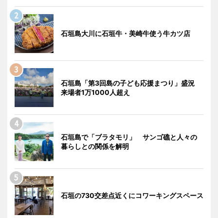
石垣島大川に石垣牛・美崎牛使う牛カツ店
石垣島「第3回島の子ども応援まつり」盛況
来場者1万1000人超え
石垣島で「ブラタモリ」 サンゴ礁と人々の
暮らしとの関係を解明
石垣の730交差点近くにコワーキングスペース