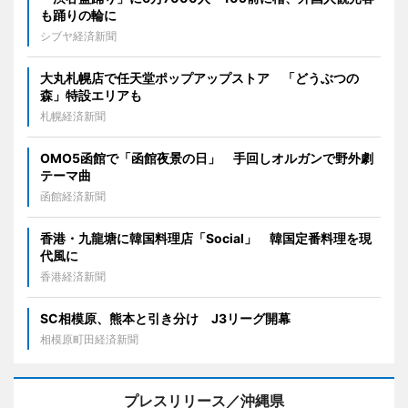
も踊りの輪に
シブヤ経済新聞
大丸札幌店で任天堂ポップアップストア 「どうぶつの
森」特設エリアも
札幌経済新聞
OMO5函館で「函館夜景の日」 手回しオルガンで野外劇
テーマ曲
函館経済新聞
香港・九龍塘に韓国料理店「Social」 韓国定番料理を現
代風に
香港経済新聞
SC相模原、熊本と引き分け J3リーグ開幕
相模原町田経済新聞
プレスリリース／沖縄県