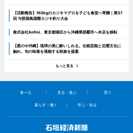
【活動報告】160kgのカジキマグロを子ども食堂へ寄贈｜第37
回 与那国島国際カジキ釣り大会
株式会社Anfini、東京都港区から沖縄県那覇市へ本店を移転
【星のや沖縄】琉球の美に酔いしれる。伝統芸能と旧暦文化に
触れ、旬の味覚を堪能する秋旅を提案
もっと見る
食べる
見る・遊ぶ
買う
暮らす・働く
学ぶ・知る