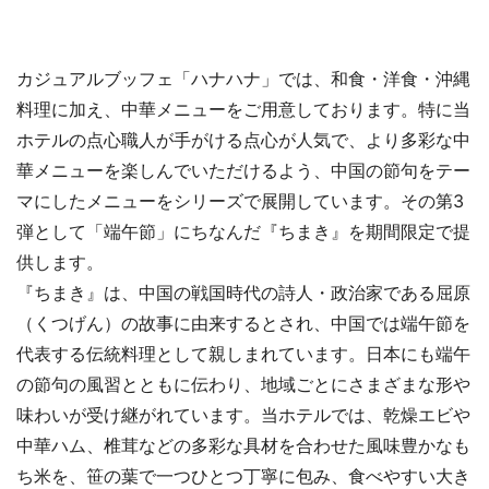
カジュアルブッフェ「ハナハナ」では、和食・洋食・沖縄
料理に加え、中華メニューをご用意しております。特に当
ホテルの点心職人が手がける点心が人気で、より多彩な中
華メニューを楽しんでいただけるよう、中国の節句をテー
マにしたメニューをシリーズで展開しています。その第3
弾として「端午節」にちなんだ『ちまき』を期間限定で提
供します。
『ちまき』は、中国の戦国時代の詩人・政治家である屈原
（くつげん）の故事に由来するとされ、中国では端午節を
代表する伝統料理として親しまれています。日本にも端午
の節句の風習とともに伝わり、地域ごとにさまざまな形や
味わいが受け継がれています。当ホテルでは、乾燥エビや
中華ハム、椎茸などの多彩な具材を合わせた風味豊かなも
ち米を、笹の葉で一つひとつ丁寧に包み、食べやすい大き