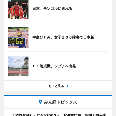
日本、モンゴルに敗れる
中島ひとみ、女子１００障害で日本新
Ｐ１哨戒機、ジブチへ出発
もっと見る
みん経トピックス
「渋谷盆踊り」に6万7000人 109前に櫓、外国人観光客