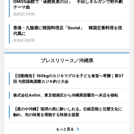
OMO5函館で「函館夜景の日」 手回しオルガンで野外劇
テーマ曲
函館経済新聞
香港・九龍塘に韓国料理店「Social」 韓国定番料理を現
代風に
香港経済新聞
プレスリリース／沖縄県
【活動報告】160kgのカジキマグロを子ども食堂へ寄贈｜第37
回 与那国島国際カジキ釣り大会
株式会社Anfini、東京都港区から沖縄県那覇市へ本店を移転
【星のや沖縄】琉球の美に酔いしれる。伝統芸能と旧暦文化に
触れ、旬の味覚を堪能する秋旅を提案
もっと見る