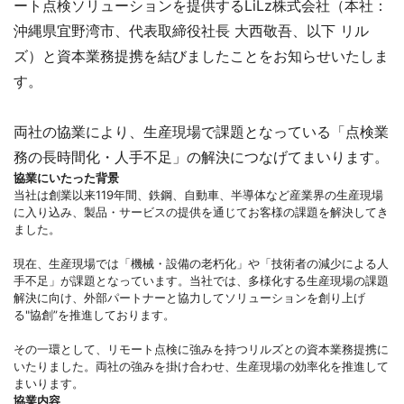
ート点検ソリューションを提供するLiLz株式会社（本社：
沖縄県宜野湾市、代表取締役社長 大西敬吾、以下 リル
ズ）と資本業務提携を結びましたことをお知らせいたしま
す。
両社の協業により、生産現場で課題となっている「点検業
務の長時間化・人手不足」の解決につなげてまいります。
協業にいたった背景
当社は創業以来119年間、鉄鋼、自動車、半導体など産業界の生産現場
に入り込み、製品・サービスの提供を通じてお客様の課題を解決してき
ました。
現在、生産現場では「機械・設備の老朽化」や「技術者の減少による人
手不足」が課題となっています。当社では、多様化する生産現場の課題
解決に向け、外部パートナーと協力してソリューションを創り上げ
る"協創”を推進しております。
その一環として、リモート点検に強みを持つリルズとの資本業務提携に
いたりました。両社の強みを掛け合わせ、生産現場の効率化を推進して
まいります。
協業内容