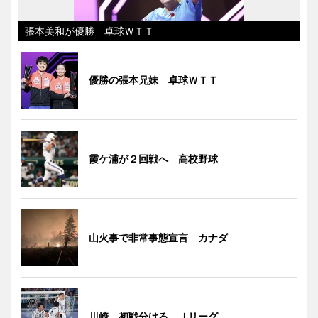
張本美和が優勝 卓球ＷＴＴ
優勝の張本兄妹 卓球ＷＴＴ
霞ケ浦が２回戦へ 高校野球
山火事で非常事態宣言 カナダ
川崎、初戦分ける Ｊリーグ