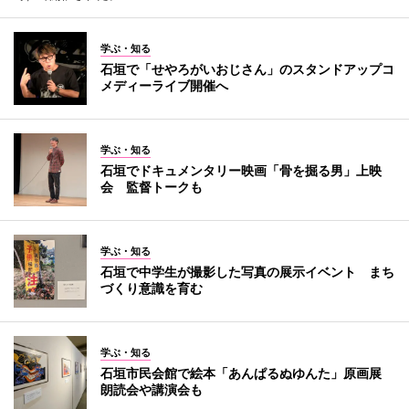
学ぶ・知る
石垣で「せやろがいおじさん」のスタンドアップコ
メディーライブ開催へ
学ぶ・知る
石垣でドキュメンタリー映画「骨を掘る男」上映
会 監督トークも
学ぶ・知る
石垣で中学生が撮影した写真の展示イベント まち
づくり意識を育む
学ぶ・知る
石垣市民会館で絵本「あんぱるぬゆんた」原画展
朗読会や講演会も