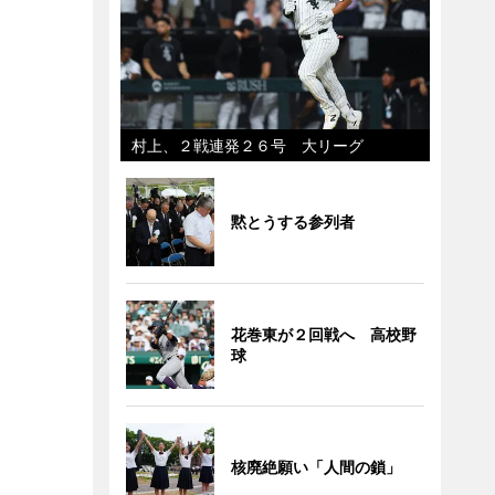
村上、２戦連発２６号 大リーグ
黙とうする参列者
花巻東が２回戦へ 高校野
球
核廃絶願い「人間の鎖」