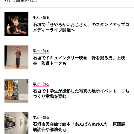
学ぶ・知る
石垣で「せやろがいおじさん」のスタンドアップコ
メディーライブ開催へ
学ぶ・知る
石垣でドキュメンタリー映画「骨を掘る男」上映
会 監督トークも
学ぶ・知る
石垣で中学生が撮影した写真の展示イベント まち
づくり意識を育む
学ぶ・知る
石垣市民会館で絵本「あんぱるぬゆんた」原画展
朗読会や講演会も