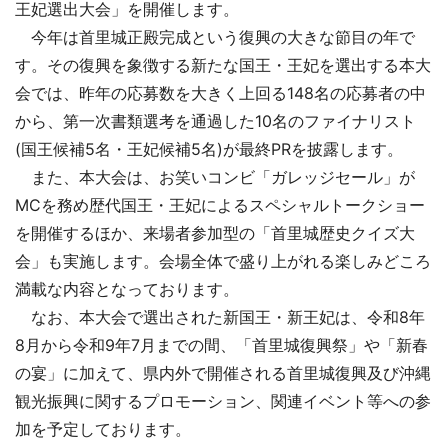
王妃選出大会」を開催します。
今年は首里城正殿完成という復興の大きな節目の年で
す。その復興を象徴する新たな国王・王妃を選出する本大
会では、昨年の応募数を大きく上回る148名の応募者の中
から、第一次書類選考を通過した10名のファイナリスト
(国王候補5名・王妃候補5名)が最終PRを披露します。
また、本大会は、お笑いコンビ「ガレッジセール」が
MCを務め歴代国王・王妃によるスペシャルトークショー
を開催するほか、来場者参加型の「首里城歴史クイズ大
会」も実施します。会場全体で盛り上がれる楽しみどころ
満載な内容となっております。
なお、本大会で選出された新国王・新王妃は、令和8年
8月から令和9年7月までの間、「首里城復興祭」や「新春
の宴」に加えて、県内外で開催される首里城復興及び沖縄
観光振興に関するプロモーション、関連イベント等への参
加を予定しております。