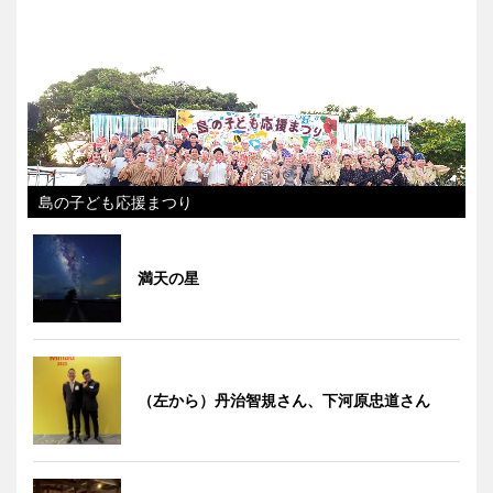
島の子ども応援まつり
満天の星
（左から）丹治智規さん、下河原忠道さん