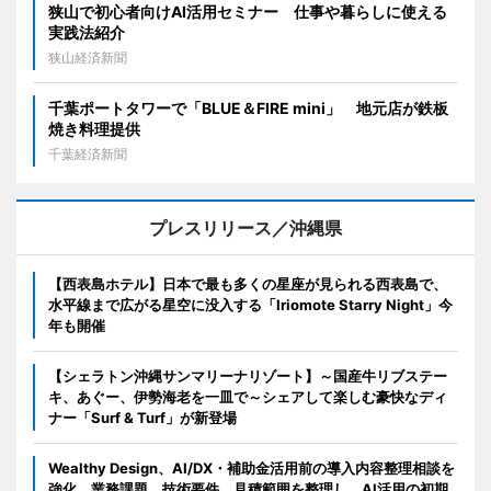
狭山で初心者向けAI活用セミナー 仕事や暮らしに使える
実践法紹介
狭山経済新聞
千葉ポートタワーで「BLUE＆FIRE mini」 地元店が鉄板
焼き料理提供
千葉経済新聞
プレスリリース／沖縄県
【西表島ホテル】日本で最も多くの星座が見られる西表島で、
水平線まで広がる星空に没入する「Iriomote Starry Night」今
年も開催
【シェラトン沖縄サンマリーナリゾート】～国産牛リブステー
キ、あぐー、伊勢海老を一皿で～シェアして楽しむ豪快なディ
ナー「Surf & Turf」が新登場
Wealthy Design、AI/DX・補助金活用前の導入内容整理相談を
強化。業務課題、技術要件、見積範囲を整理し、AI活用の初期