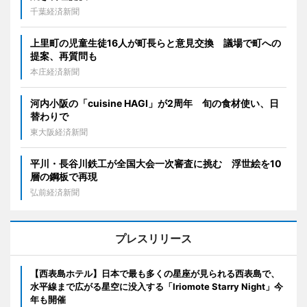
千葉経済新聞
上里町の児童生徒16人が町長らと意見交換 議場で町への
提案、再質問も
本庄経済新聞
河内小阪の「cuisine HAGI」が2周年 旬の食材使い、日
替わりで
東大阪経済新聞
平川・長谷川鉄工が全国大会一次審査に挑む 浮世絵を10
層の鋼板で再現
弘前経済新聞
プレスリリース
【西表島ホテル】日本で最も多くの星座が見られる西表島で、
水平線まで広がる星空に没入する「Iriomote Starry Night」今
年も開催