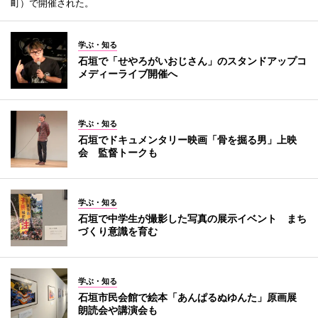
町）で開催された。
学ぶ・知る
石垣で「せやろがいおじさん」のスタンドアップコ
メディーライブ開催へ
学ぶ・知る
石垣でドキュメンタリー映画「骨を掘る男」上映
会 監督トークも
学ぶ・知る
石垣で中学生が撮影した写真の展示イベント まち
づくり意識を育む
学ぶ・知る
石垣市民会館で絵本「あんぱるぬゆんた」原画展
朗読会や講演会も