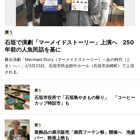
買う
石垣で演劇「マーメイドストーリー」上演へ 250
年前の人魚民話を基に
舞台演劇「Mermaid Story（マーメイドストーリー）～あの時代（と
き）へ～」が3月23日、石垣市民会館中ホール（石垣市浜崎町）で上演
される。
買う
石垣市役所で「石垣島やきもの祭り」 「コーヒー
カップ特設市」も
買う
装飾品の展示販売「南西フーテン祭」開催へ 泡盛
バー、映画上映も