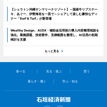
【シェラトン沖縄サンマリーナリゾート】～国産牛リブステー
キ、あぐー、伊勢海老を一皿で～シェアして楽しむ豪快なディ
ナー「Surf & Turf」が新登場
Wealthy Design、AI/DX・補助金活用前の導入内容整理相談を
強化。業務課題、技術要件、見積範囲を整理し、AI活用の初期
検討を支援
もっと見る
食べる
見る・遊ぶ
買う
暮らす・働く
学ぶ・知る