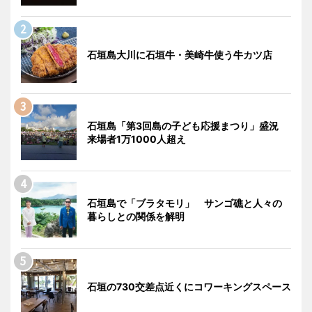
石垣島大川に石垣牛・美崎牛使う牛カツ店
石垣島「第3回島の子ども応援まつり」盛況
来場者1万1000人超え
石垣島で「ブラタモリ」 サンゴ礁と人々の
暮らしとの関係を解明
石垣の730交差点近くにコワーキングスペース