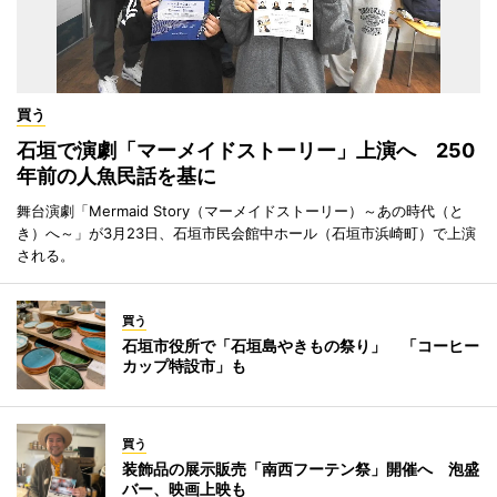
買う
石垣で演劇「マーメイドストーリー」上演へ 250
年前の人魚民話を基に
舞台演劇「Mermaid Story（マーメイドストーリー）～あの時代（と
き）へ～」が3月23日、石垣市民会館中ホール（石垣市浜崎町）で上演
される。
買う
石垣市役所で「石垣島やきもの祭り」 「コーヒー
カップ特設市」も
買う
装飾品の展示販売「南西フーテン祭」開催へ 泡盛
バー、映画上映も