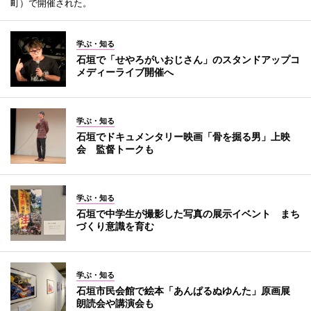
町）で開催された。
学ぶ・知る
石垣で「せやろがいおじさん」のスタンドアップコ
メディーライブ開催へ
学ぶ・知る
石垣でドキュメンタリー映画「骨を掘る男」上映
会 監督トークも
学ぶ・知る
石垣で中学生が撮影した写真の展示イベント まち
づくり意識を育む
学ぶ・知る
石垣市民会館で絵本「あんぱるぬゆんた」原画展
朗読会や講演会も