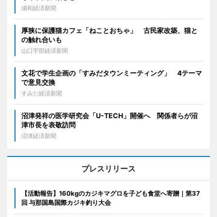
浦和経済新聞
厚狭に保護猫カフェ「ねことおちゃ」 古民家改築、猫と
の触れ合いも
山口宇部経済新聞
文花で学生企画の「すみだタウンミーティング」 4テーマ
で意見交換
すみだ経済新聞
沼津発祥の医学研究会「U-TECH」開催へ 関係者らが沼
津市長を表敬訪問
沼津経済新聞
プレスリリース
【活動報告】160kgのカジキマグロを子ども食堂へ寄贈｜第37
回 与那国島国際カジキ釣り大会