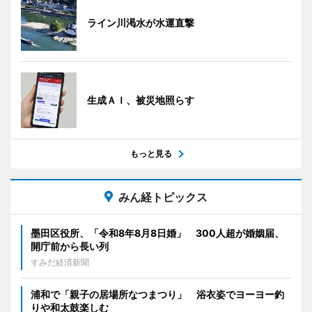
ライン川渇水が水運直撃
生成ＡＩ、被災地照らす
もっと見る
みん経トピックス
墨田区役所、「令和8年8月8日婚」 300人超が婚姻届、
開庁前から長い列
すみだ経済新聞
浦和で「親子の居場所なつまつり」 浴衣姿でヨーヨー釣
りや和太鼓楽しむ