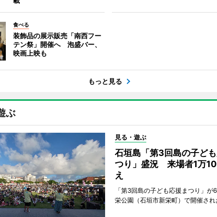
載
食べる
装飾品の展示販売「南西フー
テン祭」開催へ 泡盛バー、
映画上映も
もっと見る
遊ぶ
見る・遊ぶ
石垣島「第3回島の子ども
つり」盛況 来場者1万10
え
「第3回島の子ども応援まつり」が6
栄公園（石垣市新栄町）で開催され