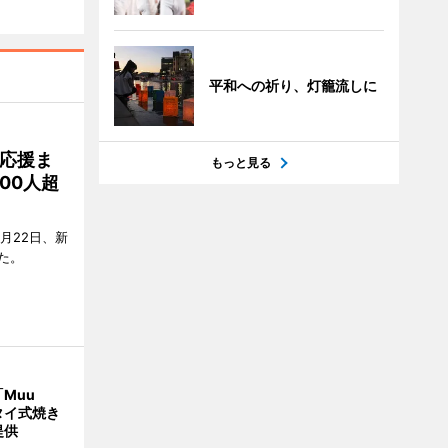
平和への祈り、灯籠流しに
応援ま
もっと見る
00人超
月22日、新
た。
Muu
タイ式焼き
提供