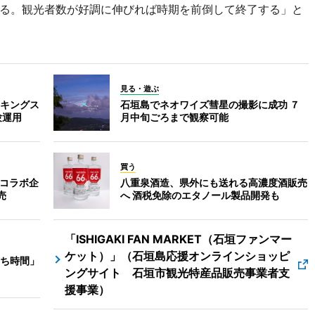
る。観光者数が好調に伸びれば時期を前倒して終了する」と
見る・遊ぶ
キングス
石垣島でネオワイズ彗星の撮影に成功 ７
験運用
月中旬ごろまで観察可能
買う
 コラボ企
八重泉酒造、県外にも送れる高濃度酒販売
売
へ 酒税免除のエタノール製品開発も
「ISHIGAKI FAN MARKET（石垣ファンマー
ケット）」（石垣島応援オンラインショッピ
ち時間」
ングサイト 石垣市観光特産品販売事業者支
援事業）