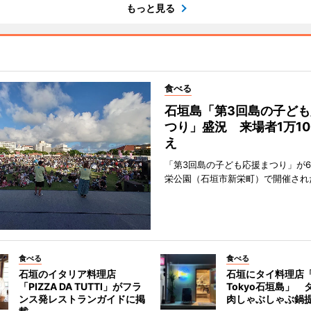
もっと見る
食べる
石垣島「第3回島の子ども
つり」盛況 来場者1万10
え
「第3回島の子ども応援まつり」が6
栄公園（石垣市新栄町）で開催され
食べる
食べる
石垣のイタリア料理店
石垣にタイ料理店「
「PIZZA DA TUTTI」がフラ
Tokyo石垣島」 
ンス発レストランガイドに掲
肉しゃぶしゃぶ鍋