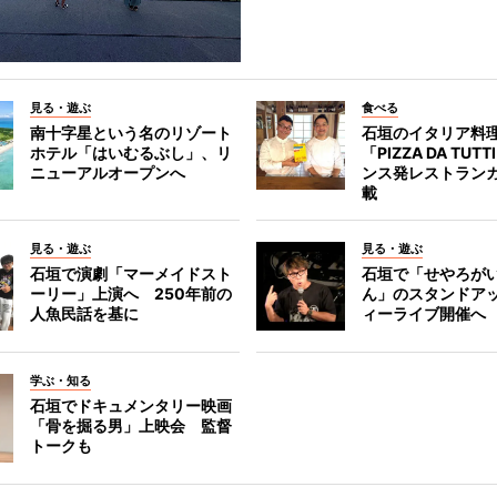
見る・遊ぶ
食べる
南十字星という名のリゾート
石垣のイタリア料
ホテル「はいむるぶし」、リ
「PIZZA DA TUT
ニューアルオープンへ
ンス発レストラン
載
見る・遊ぶ
見る・遊ぶ
石垣で演劇「マーメイドスト
石垣で「せやろが
ーリー」上演へ 250年前の
ん」のスタンドア
人魚民話を基に
ィーライブ開催へ
学ぶ・知る
石垣でドキュメンタリー映画
「骨を掘る男」上映会 監督
トークも