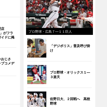
理店
プロ野球・広島７―１１巨人
TI」がフラ
ガイドに掲
「デジポリス」普及呼び掛
け
いおじさ
ップコメデ
プロ野球・オリックス１―
３楽天
佐野日大、２回戦へ 高校
野球