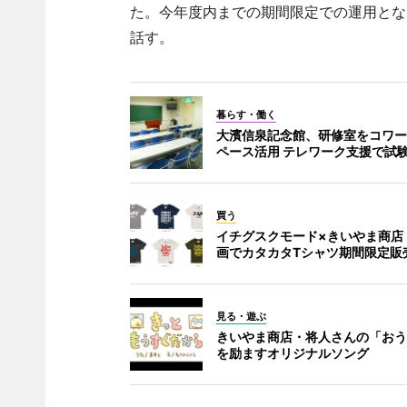
た。今年度内までの期間限定での運用とな
話す。
暮らす・働く
大濱信泉記念館、研修室をコワー
ペース活用 テレワーク支援で試
買う
イチグスクモード×きいやま商店
画でカタカタTシャツ期間限定販
見る・遊ぶ
きいやま商店・将人さんの「おう
を励ますオリジナルソング