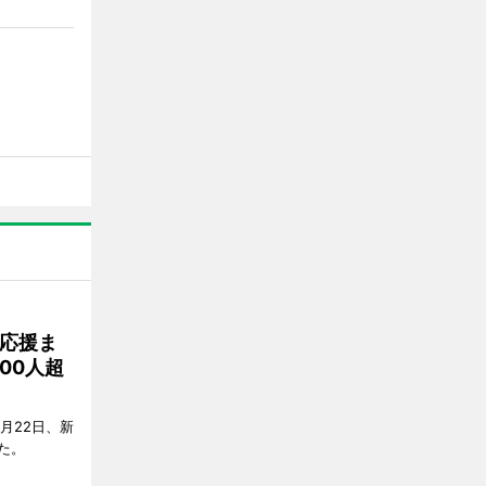
応援ま
00人超
月22日、新
た。