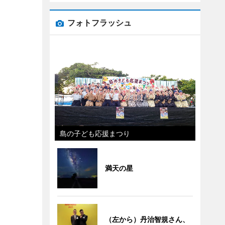
フォトフラッシュ
島の子ども応援まつり
満天の星
（左から）丹治智規さん、