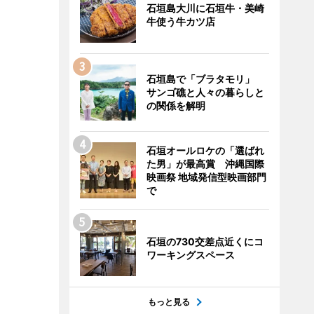
石垣島大川に石垣牛・美崎
牛使う牛カツ店
石垣島で「ブラタモリ」
サンゴ礁と人々の暮らしと
の関係を解明
石垣オールロケの「選ばれ
た男」が最高賞 沖縄国際
映画祭 地域発信型映画部門
で
石垣の730交差点近くにコ
ワーキングスペース
もっと見る