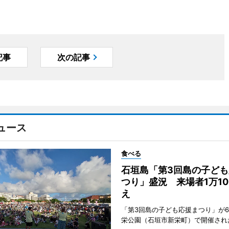
記事
次の記事
ュース
食べる
石垣島「第3回島の子ども
つり」盛況 来場者1万10
え
「第3回島の子ども応援まつり」が6
栄公園（石垣市新栄町）で開催され