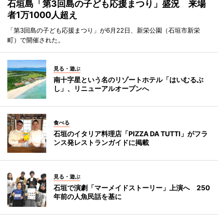
石垣島「第3回島の子ども応援まつり」盛況 来場
者1万1000人超え
「第3回島の子ども応援まつり」が6月22日、新栄公園（石垣市新栄
町）で開催された。
見る・遊ぶ
南十字星という名のリゾートホテル「はいむるぶ
し」、リニューアルオープンへ
食べる
石垣のイタリア料理店「PIZZA DA TUTTI」がフラ
ンス発レストランガイドに掲載
見る・遊ぶ
石垣で演劇「マーメイドストーリー」上演へ 250
年前の人魚民話を基に