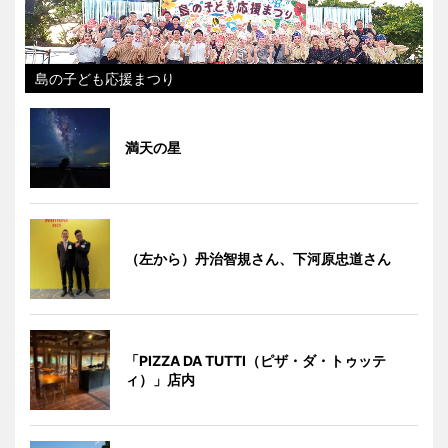
島の子ども応援まつり
満天の星
（左から）丹治智規さん、下河原忠道さん
「PIZZA DA TUTTI（ピザ・ダ・トゥッテ
ィ）」店内