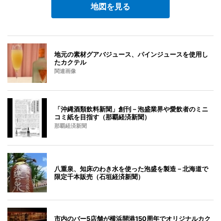
地図を見る
地元の素材グアバジュース、パインジュースを使用し
たカクテル
関連画像
「沖縄酒類飲料新聞」創刊－泡盛業界や愛飲者のミニ
コミ紙を目指す（那覇経済新聞）
那覇経済新聞
八重泉、知床のわき水を使った泡盛を製造－北海道で
限定千本販売（石垣経済新聞）
市内のバー5店舗が横浜開港150周年でオリジナルカク