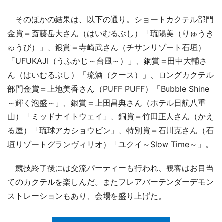
そのほかの結果は、以下の通り。ショートカクテル部門
金賞＝斎藤岳大さん（はいむるぶし）「琉陽美（りゅうき
ゅうび）」、銀賞＝寺崎武さん（チサンリゾート石垣）
「UFUKAJI（うふかじ～台風～）」、銅賞＝田中大輔さ
ん（はいむるぶし）「琉酒（クース）」、ロングカクテル
部門金賞＝上地美香さん（PUFF PUFF）「Bubble Shine
～輝く泡盛～」、銀賞＝上田昌典さん（ホテル日航八重
山）「ミッドナイトウェイ」、銅賞＝竹田正人さん（かえ
る屋）「琉球アカショウビン」、特別賞＝石川克さん（石
垣リゾートグランヴィリオ）「ユクイ～Slow Time～」。
競技終了後には交流パーティーも行われ、観客はお目当
てのカクテルを楽しんだ。またフレアバーテンダーデモン
ストレーションもあり、会場を盛り上げた。