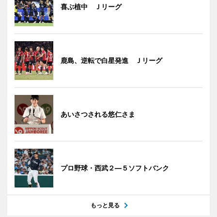
喜ぶ植中 Ｊリーグ
鹿島、逆転で白星発進 Ｊリーグ
あいさつされる悠仁さま
プロ野球・西武２―５ソフトバンク
もっと見る