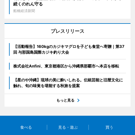
続くのれん守る
船橋経済新聞
プレスリリース
【活動報告】160kgのカジキマグロを子ども食堂へ寄贈｜第37
回 与那国島国際カジキ釣り大会
株式会社Anfini、東京都港区から沖縄県那覇市へ本店を移転
【星のや沖縄】琉球の美に酔いしれる。伝統芸能と旧暦文化に
触れ、旬の味覚を堪能する秋旅を提案
もっと見る
食べる
見る・遊ぶ
買う