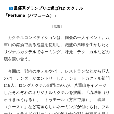
最優秀グランプリに選ばれたカクテル
「Perfume（パフューム）」
［広告］
カクテルコンペティションは、同会の一大イベント。八
重山の銘酒である泡盛を使用し、泡盛の風味を生かしたオ
リジナルカクテルでネーミング、味覚、テクニカルなどの
腕を競い合う。
今回は、郡内のホテルやバー、レストランなどから17人
のバーテンダーがエントリーした。ショートカクテル部門
に8人、ロングカクテル部門に9人が、八重山をイメージ
したそれぞれのオリジナルカクテルを披露。「琉球畑（り
ゅうきゅうはる）」「トゥモール（方言で海）」「琉酒
（クース）」など南国らしいネーミングが付けられ、ブル
ーやエメラルドグリーンなどの鮮やかな彩りが観客の目を