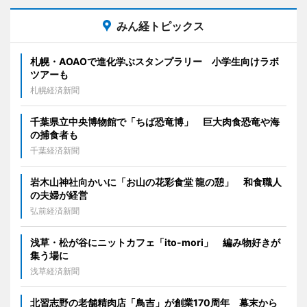
みん経トピックス
札幌・AOAOで進化学ぶスタンプラリー 小学生向けラボ
ツアーも
札幌経済新聞
千葉県立中央博物館で「ちば恐竜博」 巨大肉食恐竜や海
の捕食者も
千葉経済新聞
岩木山神社向かいに「お山の花彩食堂 龍の憩」 和食職人
の夫婦が経営
弘前経済新聞
浅草・松が谷にニットカフェ「ito-mori」 編み物好きが
集う場に
浅草経済新聞
北習志野の老舗精肉店「鳥吉」が創業170周年 幕末から