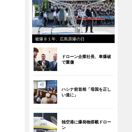
被爆８１年、広島原爆の日
ドローン企業社長、車爆破
で重傷
ハシナ前首相「母国を正し
い道に」
独空港に爆発物搭載ドロー
ン