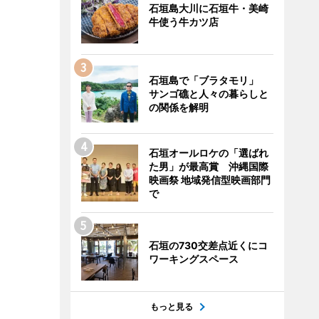
石垣島大川に石垣牛・美崎
牛使う牛カツ店
石垣島で「ブラタモリ」
サンゴ礁と人々の暮らしと
の関係を解明
石垣オールロケの「選ばれ
た男」が最高賞 沖縄国際
映画祭 地域発信型映画部門
で
石垣の730交差点近くにコ
ワーキングスペース
もっと見る