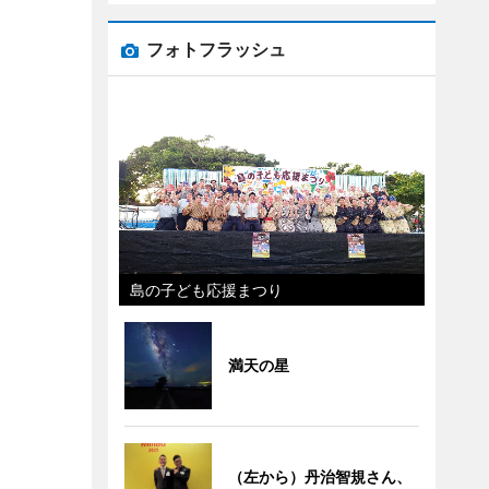
フォトフラッシュ
島の子ども応援まつり
満天の星
（左から）丹治智規さん、