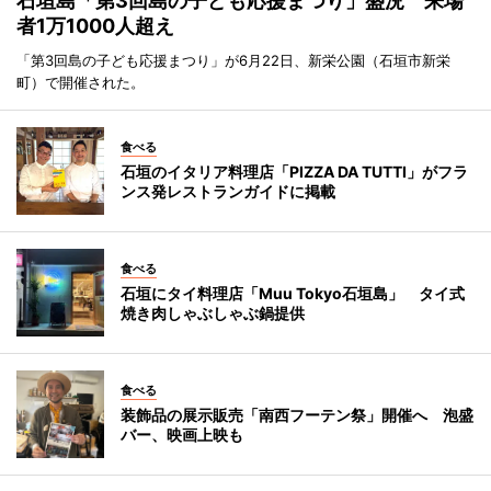
石垣島「第3回島の子ども応援まつり」盛況 来場
者1万1000人超え
「第3回島の子ども応援まつり」が6月22日、新栄公園（石垣市新栄
町）で開催された。
食べる
石垣のイタリア料理店「PIZZA DA TUTTI」がフラ
ンス発レストランガイドに掲載
食べる
石垣にタイ料理店「Muu Tokyo石垣島」 タイ式
焼き肉しゃぶしゃぶ鍋提供
食べる
装飾品の展示販売「南西フーテン祭」開催へ 泡盛
バー、映画上映も