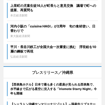
上里町の児童生徒16人が町長らと意見交換 議場で町への
提案、再質問も
本庄経済新聞
河内小阪の「cuisine HAGI」が2周年 旬の食材使い、日
替わりで
東大阪経済新聞
平川・長谷川鉄工が全国大会一次審査に挑む 浮世絵を10
層の鋼板で再現
弘前経済新聞
プレスリリース／沖縄県
【西表島ホテル】日本で最も多くの星座が見られる西表島で、
水平線まで広がる星空に没入する「Iriomote Starry Night」今
年も開催
【シェラトン沖縄サンマリーナリゾート】～国産牛リブステー