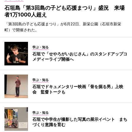
石垣島「第3回島の子ども応援まつり」盛況 来場
者1万1000人超え
「第3回島の子ども応援まつり」が6月22日、新栄公園（石垣市新栄
町）で開催された。
学ぶ・知る
石垣で「せやろがいおじさん」のスタンドアップコ
メディーライブ開催へ
学ぶ・知る
石垣でドキュメンタリー映画「骨を掘る男」上映
会 監督トークも
学ぶ・知る
石垣で中学生が撮影した写真の展示イベント まち
づくり意識を育む