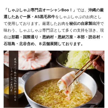
「しゃぶしゃぶ専門店オーシャンBoo！」
では、
沖縄の厳
選したあぐー豚・A5黒毛和牛
をしゃぶしゃぶのお肉とし
て使用しております。厳選したお肉を
秘伝の自家製出汁
で
味わう、しゃぶしゃぶ専門店として多くの支持を頂き、現
在は
那覇・国際通り・恩納村・恩納万座・本部・読谷村・
石垣島・北谷含め、８店舗展開しております。