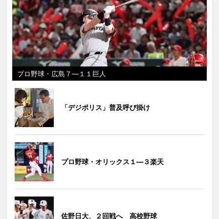
プロ野球・広島７―１１巨人
「デジポリス」普及呼び掛け
プロ野球・オリックス１―３楽天
佐野日大、２回戦へ 高校野球