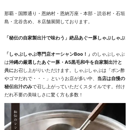
那覇・国際通り・恩納村・恩納万座・本部・読谷村・石垣
島・北谷含め、８店舗展開しております。
「秘伝の自家製出汁で味わう」絶品あぐー豚しゃぶしゃぶ
「しゃぶしゃぶ専門店オーシャンBoo！」
のしゃぶしゃぶ
は
沖縄の厳選したあぐー豚・A5黒毛和牛を自家製出汁と
共に
お召し上がりいただけます。しゃぶしゃぶは「ポン酢
やゴマだれで・・・」というお店が多い中、
当店は自慢の
秘伝出汁のみ
で召し上がっていただくスタイルです。付け
だれ不要の美味しさに驚く方も多数！