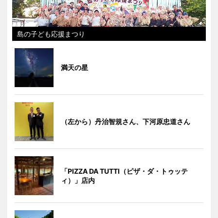
島の子ども応援まつり
満天の星
（左から）丹治智規さん、下河原忠道さん
「PIZZA DA TUTTI（ピザ・ダ・トゥッテ
ィ）」店内