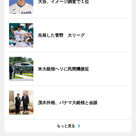
大谷、イメージ調査で１位
先発した菅野 大リーグ
米大統領ヘリに民間機接近
茂木外相、パナマ大統領と会談
もっと見る