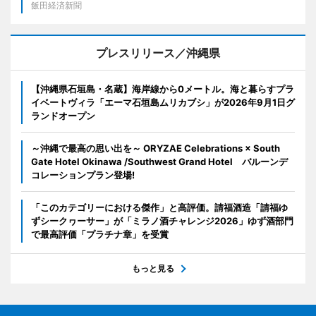
飯田経済新聞
プレスリリース／沖縄県
【沖縄県石垣島・名蔵】海岸線から0メートル。海と暮らすプラ
イベートヴィラ「エーマ石垣島ムリカブシ」が2026年9月1日グ
ランドオープン
～沖縄で最高の思い出を～ ORYZAE Celebrations × South
Gate Hotel Okinawa /Southwest Grand Hotel バルーンデ
コレーションプラン登場!
「このカテゴリーにおける傑作」と高評価。請福酒造「請福ゆ
ずシークヮーサー」が「ミラノ酒チャレンジ2026」ゆず酒部門
で最高評価「プラチナ章」を受賞
もっと見る