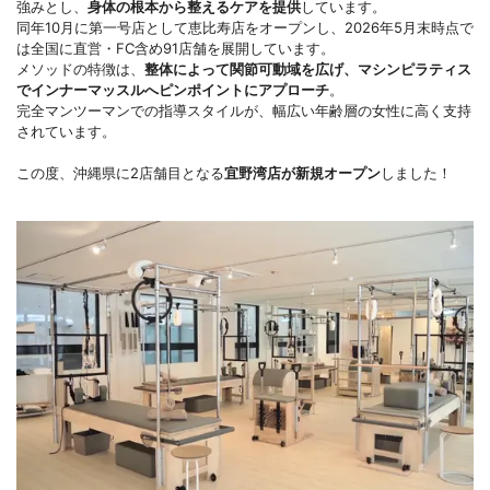
強みとし、
身体の根本から整えるケアを提供
しています。
同年10月に第一号店として恵比寿店をオープンし、2026年5月末時点で
は全国に直営・FC含め91店舗を展開しています。
メソッドの特徴は、
整体によって関節可動域を広げ、マシンピラティス
でインナーマッスルへピンポイントにアプローチ
。
完全マンツーマンでの指導スタイルが、幅広い年齢層の女性に高く支持
されています。
この度、沖縄県に2店舗目となる
宜野湾店が新規オープン
しました！