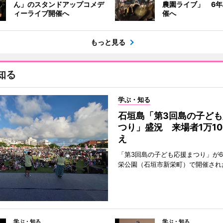
ん」のスタンドアップコメデ
農園ライブ」 6
ィーライブ開催へ
催へ
もっと見る
知る
学ぶ・知る
石垣島「第3回島の子ども
つり」盛況 来場者1万10
え
「第3回島の子ども応援まつり」が6
栄公園（石垣市新栄町）で開催され
学ぶ・知る
学ぶ・知る