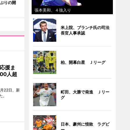
年ぶりの開
張本美和、４強入り
米上院、ブランチ氏の司法
長官人事承認
柏、開幕白星 Ｊリーグ
応援ま
00人超
月22日、新
町田、大勝で発進 Ｊリー
た。
グ
日本、豪州に惜敗 ラグビ
ー