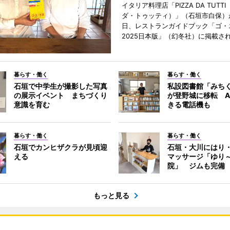
イタリア料理店「PIZZA DA TUTT
ダ・トゥッティ）」（石垣市白保）が
日、レストランガイドブック「ゴ・
2025日本版」（幻冬社）に掲載さ
暮らす・働く
暮らす・働く
石垣で中学生が撮影した写真
私設図書館「みち
の展示イベント まちづくり
が登野城に移転 A
意識を育む
きる電話機も
暮らす・働く
暮らす・働く
石垣でカンヒザクラが見頃迎
石垣・大川にはり
える
マッサージ「ゆり
院」 ジムも完備
もっと見る