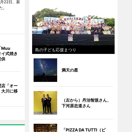
月22日、新
た。
Muu
島の子ども応援まつり
タイ式焼き
提供
満天の星
門店「オー
、大川に移
（左から）丹治智規さん、
下河原忠道さん
「PIZZA DA TUTTI（ピ