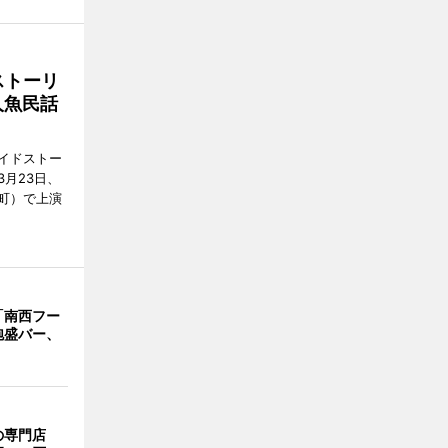
ストーリ
人魚民話
ーメイドストー
月23日、
町）で上演
「南西フー
泡盛バー、
の専門店