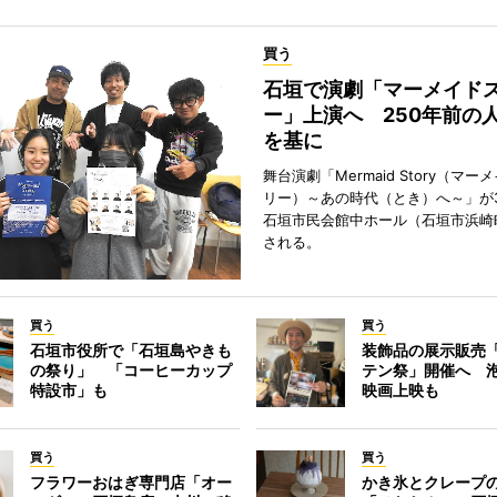
買う
石垣で演劇「マーメイド
ー」上演へ 250年前の
を基に
舞台演劇「Mermaid Story（マ
リー）～あの時代（とき）へ～」が3
石垣市民会館中ホール（石垣市浜崎
される。
買う
買う
石垣市役所で「石垣島やきも
装飾品の展示販売
の祭り」 「コーヒーカップ
テン祭」開催へ 
特設市」も
映画上映も
買う
買う
フラワーおはぎ専門店「オー
かき氷とクレープ