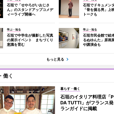
石垣で「せやろがいおじさ
石垣でドキュメン
ん」のスタンドアップコメデ
「骨を掘る男」上
ィーライブ開催へ
トークも
学ぶ・知る
学ぶ・知る
石垣で中学生が撮影した写真
石垣市民会館で絵
の展示イベント まちづくり
るぬゆんた」原画
意識を育む
や講演会も
もっと見る
・働く
暮らす・働く
石垣のイタリア料理店「PI
DA TUTTI」がフランス
ランガイドに掲載