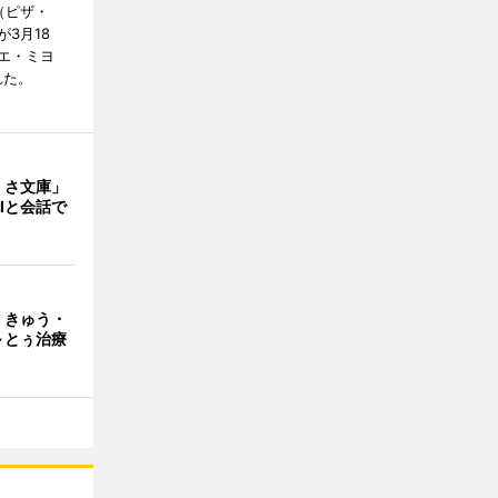
I（ピザ・
3月18
エ・ミヨ
れた。
くさ文庫」
Iと会話で
・きゅう・
～とぅ治療