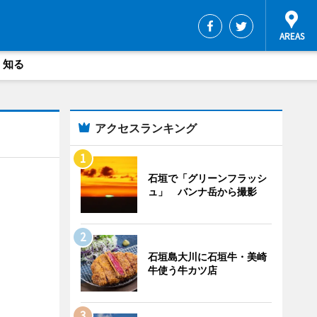
・知る
アクセスランキング
石垣で「グリーンフラッシ
ュ」 バンナ岳から撮影
石垣島大川に石垣牛・美崎
牛使う牛カツ店