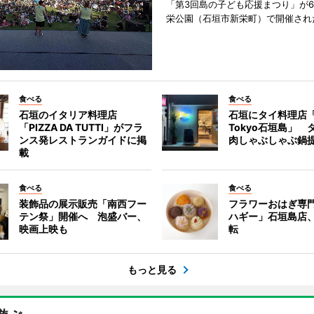
「第3回島の子ども応援まつり」が6
栄公園（石垣市新栄町）で開催され
食べる
食べる
石垣のイタリア料理店
石垣にタイ料理店「
「PIZZA DA TUTTI」がフラ
Tokyo石垣島」 
ンス発レストランガイドに掲
肉しゃぶしゃぶ鍋
載
食べる
食べる
装飾品の展示販売「南西フー
フラワーおはぎ専
テン祭」開催へ 泡盛バー、
ハギー」石垣島店
映画上映も
転
もっと見る