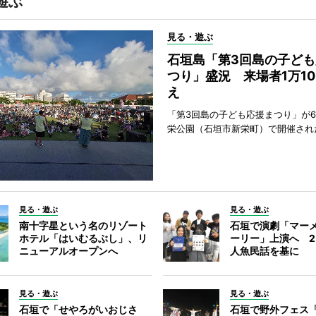
遊ぶ
見る・遊ぶ
石垣島「第3回島の子ども
つり」盛況 来場者1万10
え
「第3回島の子ども応援まつり」が6
栄公園（石垣市新栄町）で開催され
見る・遊ぶ
見る・遊ぶ
南十字星という名のリゾート
石垣で演劇「マー
ホテル「はいむるぶし」、リ
ーリー」上演へ 2
ニューアルオープンへ
人魚民話を基に
見る・遊ぶ
見る・遊ぶ
石垣で「せやろがいおじさ
石垣で野外フェス