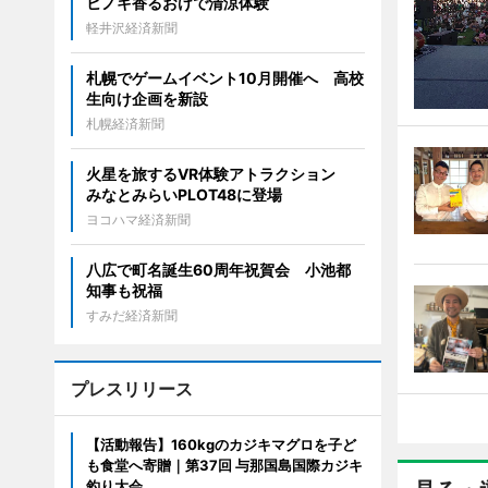
ヒノキ香るおけで清涼体験
軽井沢経済新聞
札幌でゲームイベント10月開催へ 高校
生向け企画を新設
札幌経済新聞
火星を旅するVR体験アトラクション
みなとみらいPLOT48に登場
ヨコハマ経済新聞
八広で町名誕生60周年祝賀会 小池都
知事も祝福
すみだ経済新聞
プレスリリース
【活動報告】160kgのカジキマグロを子ど
も食堂へ寄贈｜第37回 与那国島国際カジキ
釣り大会