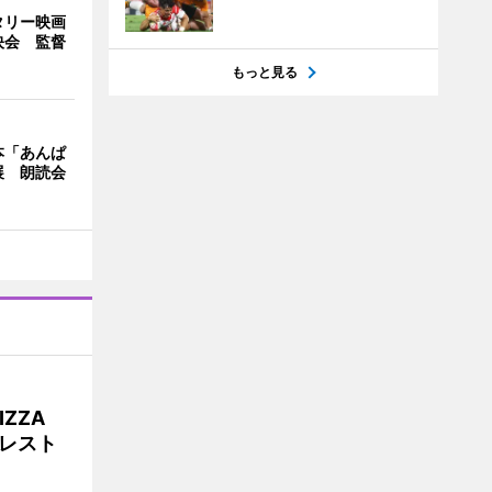
タリー映画
映会 監督
もっと見る
本「あんぱ
展 朗読会
ZZA
発レスト