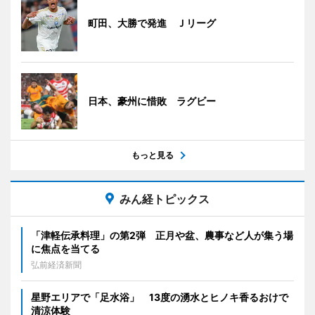
町田、大勝で発進 Ｊリーグ
日本、豪州に惜敗 ラグビー
もっと見る
みん経トピックス
「津軽伝承料理」の第2弾 正月や盆、農事など人が集う場
に焦点を当てる
弘前経済新聞
星野エリアで「足水浴」 13度の湧水とヒノキ香るおけで
清涼体験