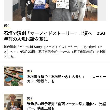
買う
石垣で演劇「マーメイドストーリー」上演へ 250
年前の人魚民話を基に
舞台演劇「Mermaid Story（マーメイドストーリー）～あの時代（と
き）へ～」が3月23日、石垣市民会館中ホール（石垣市浜崎町）で上演
される。
買う
石垣市役所で「石垣島やきもの祭り」 「コーヒー
カップ特設市」も
買う
装飾品の展示販売「南西フーテン祭」開催へ 泡盛
バー、映画上映も