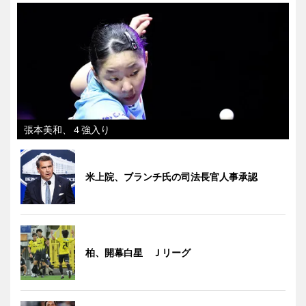
張本美和、４強入り
米上院、ブランチ氏の司法長官人事承認
柏、開幕白星 Ｊリーグ