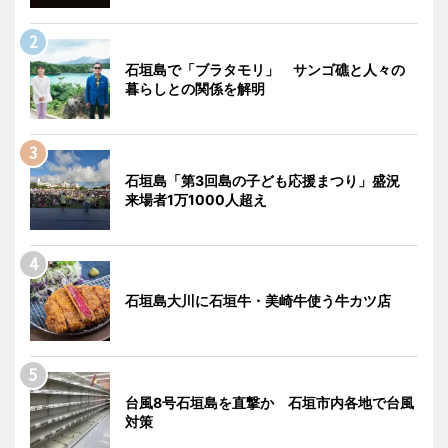
石垣島で「ブラタモリ」 サンゴ礁と人々の
暮らしとの関係を解明
石垣島「第3回島の子ども応援まつり」盛況
来場者1万1000人超え
石垣島大川に石垣牛・美崎牛使う牛カツ店
台風8号石垣島を直撃か 石垣市内各地で台風
対策