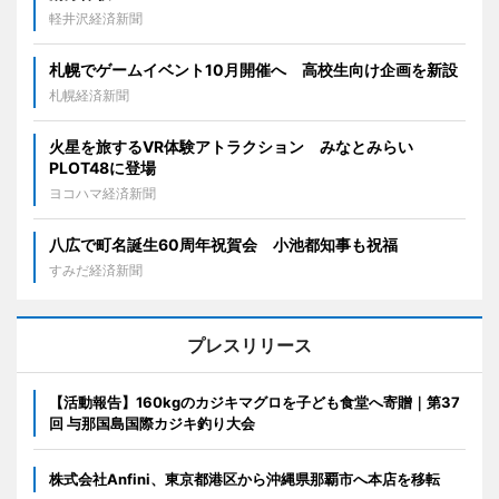
軽井沢経済新聞
札幌でゲームイベント10月開催へ 高校生向け企画を新設
札幌経済新聞
火星を旅するVR体験アトラクション みなとみらい
PLOT48に登場
ヨコハマ経済新聞
八広で町名誕生60周年祝賀会 小池都知事も祝福
すみだ経済新聞
プレスリリース
【活動報告】160kgのカジキマグロを子ども食堂へ寄贈｜第37
回 与那国島国際カジキ釣り大会
株式会社Anfini、東京都港区から沖縄県那覇市へ本店を移転