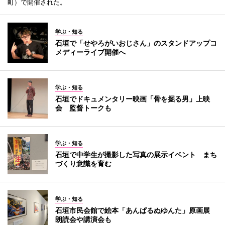
町）で開催された。
学ぶ・知る
石垣で「せやろがいおじさん」のスタンドアップコ
メディーライブ開催へ
学ぶ・知る
石垣でドキュメンタリー映画「骨を掘る男」上映
会 監督トークも
学ぶ・知る
石垣で中学生が撮影した写真の展示イベント まち
づくり意識を育む
学ぶ・知る
石垣市民会館で絵本「あんぱるぬゆんた」原画展
朗読会や講演会も