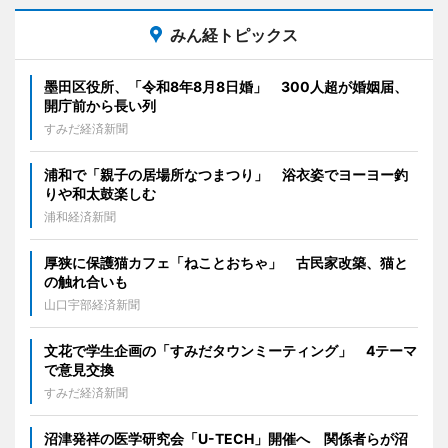
みん経トピックス
墨田区役所、「令和8年8月8日婚」 300人超が婚姻届、
開庁前から長い列
すみだ経済新聞
浦和で「親子の居場所なつまつり」 浴衣姿でヨーヨー釣
りや和太鼓楽しむ
浦和経済新聞
厚狭に保護猫カフェ「ねことおちゃ」 古民家改築、猫と
の触れ合いも
山口宇部経済新聞
文花で学生企画の「すみだタウンミーティング」 4テーマ
で意見交換
すみだ経済新聞
沼津発祥の医学研究会「U-TECH」開催へ 関係者らが沼