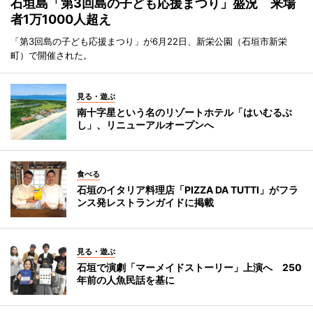
石垣島「第3回島の子ども応援まつり」盛況 来場
者1万1000人超え
「第3回島の子ども応援まつり」が6月22日、新栄公園（石垣市新栄
町）で開催された。
見る・遊ぶ
南十字星という名のリゾートホテル「はいむるぶ
し」、リニューアルオープンへ
食べる
石垣のイタリア料理店「PIZZA DA TUTTI」がフラ
ンス発レストランガイドに掲載
見る・遊ぶ
石垣で演劇「マーメイドストーリー」上演へ 250
年前の人魚民話を基に