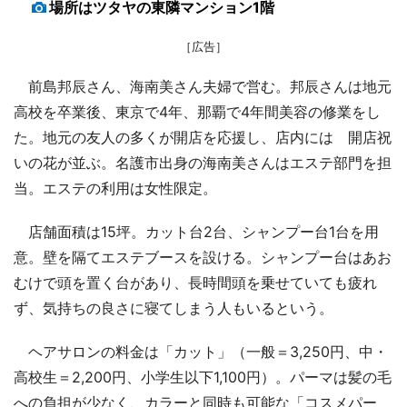
場所はツタヤの東隣マンション1階
［広告］
前島邦辰さん、海南美さん夫婦で営む。邦辰さんは地元
高校を卒業後、東京で4年、那覇で4年間美容の修業をし
た。地元の友人の多くが開店を応援し、店内には 開店祝
いの花が並ぶ。名護市出身の海南美さんはエステ部門を担
当。エステの利用は女性限定。
店舗面積は15坪。カット台2台、シャンプー台1台を用
意。壁を隔てエステブースを設ける。シャンプー台はあお
むけで頭を置く台があり、長時間頭を乗せていても疲れ
ず、気持ちの良さに寝てしまう人もいるという。
ヘアサロンの料金は「カット」（一般＝3,250円、中・
高校生＝2,200円、小学生以下1,100円）。パーマは髪の毛
への負担が少なく、カラーと同時も可能な「コスメパー