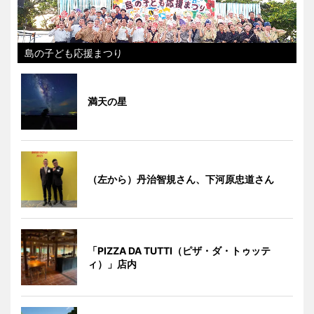
島の子ども応援まつり
満天の星
（左から）丹治智規さん、下河原忠道さん
「PIZZA DA TUTTI（ピザ・ダ・トゥッテ
ィ）」店内