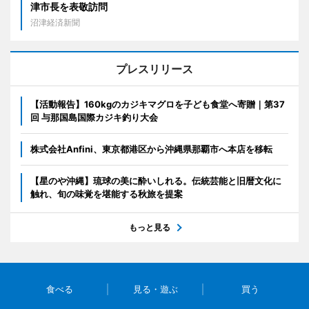
津市長を表敬訪問
沼津経済新聞
プレスリリース
【活動報告】160kgのカジキマグロを子ども食堂へ寄贈｜第37
回 与那国島国際カジキ釣り大会
株式会社Anfini、東京都港区から沖縄県那覇市へ本店を移転
【星のや沖縄】琉球の美に酔いしれる。伝統芸能と旧暦文化に
触れ、旬の味覚を堪能する秋旅を提案
もっと見る
食べる
見る・遊ぶ
買う