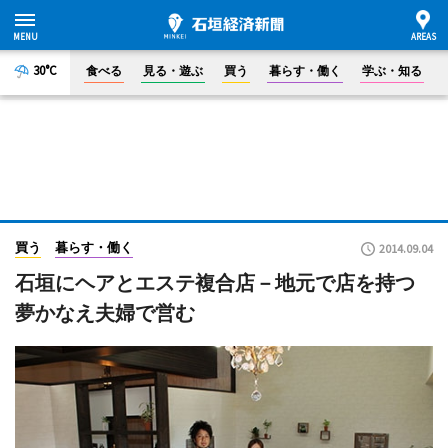
30°C
食べる
見る・遊ぶ
買う
暮らす・働く
学ぶ・知る
買う
暮らす・働く
2014.09.04
石垣にヘアとエステ複合店－地元で店を持つ
夢かなえ夫婦で営む