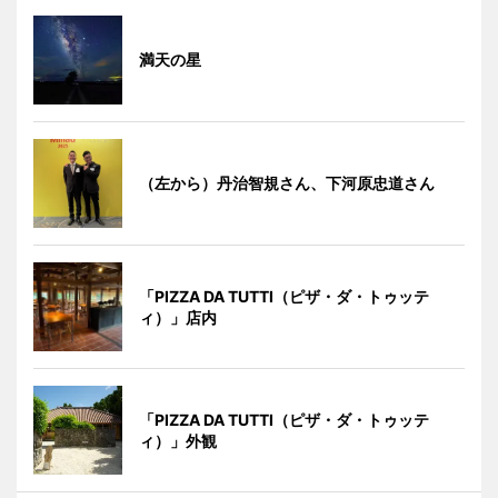
満天の星
（左から）丹治智規さん、下河原忠道さん
「PIZZA DA TUTTI（ピザ・ダ・トゥッテ
ィ）」店内
「PIZZA DA TUTTI（ピザ・ダ・トゥッテ
ィ）」外観