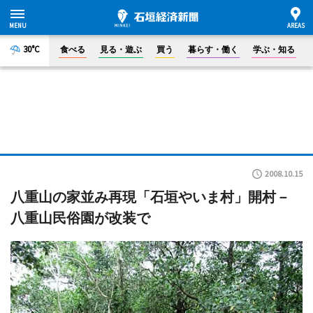
30°C
食べる
見る・遊ぶ
買う
暮らす・働く
学ぶ・知る
2008.10.15
八重山の家並み再現「石垣やいま村」開村－
八重山民俗園が改装で