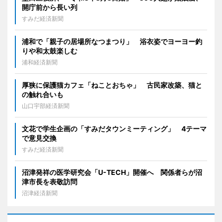
開庁前から長い列
すみだ経済新聞
浦和で「親子の居場所なつまつり」 浴衣姿でヨーヨー釣
りや和太鼓楽しむ
浦和経済新聞
厚狭に保護猫カフェ「ねことおちゃ」 古民家改築、猫と
の触れ合いも
山口宇部経済新聞
文花で学生企画の「すみだタウンミーティング」 4テーマ
で意見交換
すみだ経済新聞
沼津発祥の医学研究会「U-TECH」開催へ 関係者らが沼
津市長を表敬訪問
沼津経済新聞