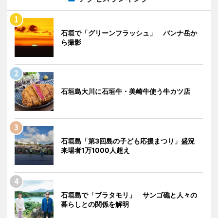
石垣で「グリーンフラッシュ」 バンナ岳か
ら撮影
石垣島大川に石垣牛・美崎牛使う牛カツ店
石垣島「第3回島の子ども応援まつり」盛況
来場者1万1000人超え
石垣島で「ブラタモリ」 サンゴ礁と人々の
暮らしとの関係を解明