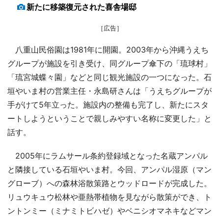
新たに移築復元された喜舎場邸
［広告］
八重山民俗園は1981年に開園。2003年から沖縄うえち
グループが施設を引き受け、同グループ傘下の「琉球村」
「琉宮城蝶々園」などと同じ観光施設の一つになった。石
垣やいま村の営業主任・永島研さんは「うえちグループが
手がけて5年立った。施設内の整備も完了し、新たにスタ
ートしようということで親しみやすい名称に変更した」と
話す。
2005年にラムサール条約登録域となった名蔵アンパル
と隣接している石垣やいま村。今回、アンパル湿原（マン
グローブ）への森林浴散策路とウッドロードが完成した。
リュウキュウ松林や亜熱帯植物を見ながら散策ができ、ト
ントンミー（ミナミトビハゼ）やベニシオマネキなどマン