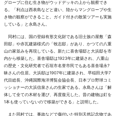
グローブに住む生き物がウッドデッキの上から観察でき
る。「利点は西表島などと違い、陸からマングローブや生
き物の観察ができること。ガイド付きの散策ツアーも実施
している」と永島さん。
同村には、国の登録有形文化財である旧士族の屋敷「森
田邸」や赤瓦建築様式の「牧志邸」があり、かつての八重
山の家並みを再現している。新たに喜舎場邸と大浜邸を市
内から移築した。喜舎場邸は1923年に建築され、八重山
の歴史・文化研究者で石垣市名誉市民でもある喜舎場永?
昧さんの住居。大浜邸は1907年に建築され、早稲田大学7
代目総長、沖縄国際海洋博覧会協会長、日本プロ野球コミ
ッショナーの大浜信泉さんの生家である。永島さんは「解
体して全ての木材を運び、再度復元した。昔の建物は釘を
1本も使っていないので移築ができる」と説明した。
また同村では、事故などで傷付いた特別天然記念物であ