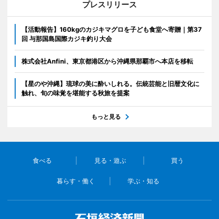
プレスリリース
【活動報告】160kgのカジキマグロを子ども食堂へ寄贈｜第37
回 与那国島国際カジキ釣り大会
株式会社Anfini、東京都港区から沖縄県那覇市へ本店を移転
【星のや沖縄】琉球の美に酔いしれる。伝統芸能と旧暦文化に
触れ、旬の味覚を堪能する秋旅を提案
もっと見る
食べる
見る・遊ぶ
買う
暮らす・働く
学ぶ・知る