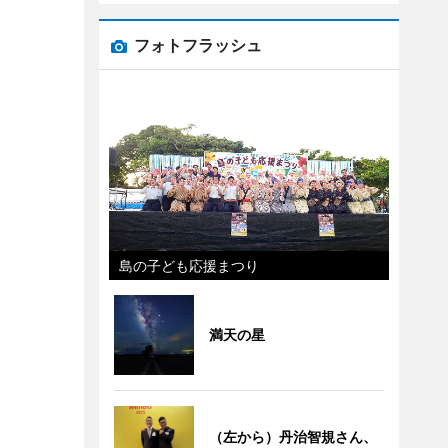
フォトフラッシュ
島の子ども応援まつり
満天の星
（左から）丹治智規さん、