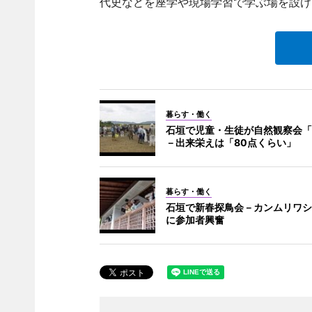
代史などを座学や現場学習で学ぶ場を設け
暮らす・働く
石垣で児童・生徒が自然観察会「
－出来栄えは「80点くらい」
暮らす・働く
石垣で新春探鳥会－カンムリワシ
に参加者興奮