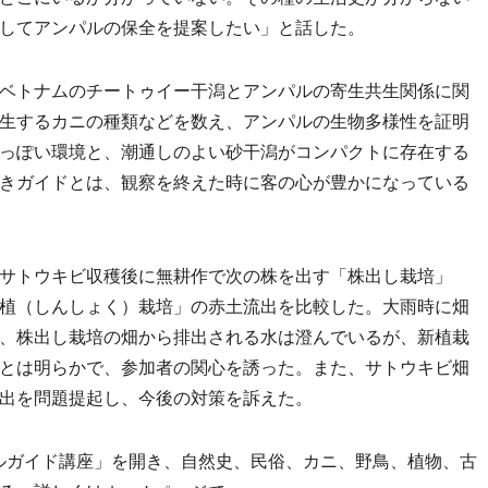
してアンパルの保全を提案したい」と話した。
ベトナムのチートゥイー干潟とアンパルの寄生共生関係に関
生するカニの種類などを数え、アンパルの生物多様性を証明
っぽい環境と、潮通しのよい砂干潟がコンパクトに存在する
きガイドとは、観察を終えた時に客の心が豊かになっている
サトウキビ収穫後に無耕作で次の株を出す「株出し栽培」
植（しんしょく）栽培」の赤土流出を比較した。大雨時に畑
、株出し栽培の畑から排出される水は澄んでいるが、新植栽
とは明らかで、参加者の関心を誘った。また、サトウキビ畑
出を問題提起し、今後の対策を訴えた。
ルガイド講座」を開き、自然史、民俗、カニ、野鳥、植物、古