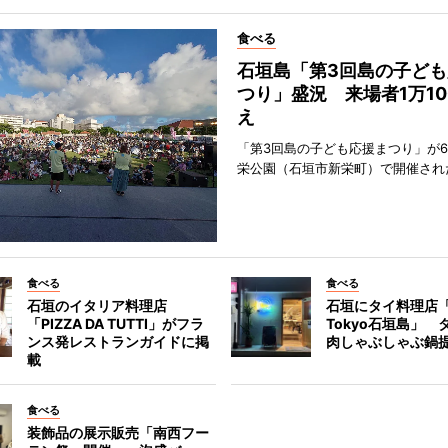
食べる
石垣島「第3回島の子ども
つり」盛況 来場者1万10
え
「第3回島の子ども応援まつり」が6
栄公園（石垣市新栄町）で開催され
食べる
食べる
石垣のイタリア料理店
石垣にタイ料理店「
「PIZZA DA TUTTI」がフラ
Tokyo石垣島」 
ンス発レストランガイドに掲
肉しゃぶしゃぶ鍋
載
食べる
装飾品の展示販売「南西フー