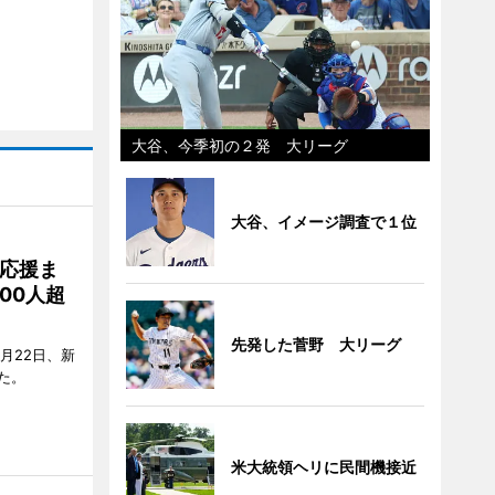
大谷、今季初の２発 大リーグ
大谷、イメージ調査で１位
応援ま
00人超
先発した菅野 大リーグ
月22日、新
た。
米大統領ヘリに民間機接近