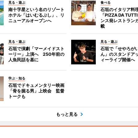
見る・遊ぶ
食べる
南十字星という名のリゾート
石垣のイタリア料
ホテル「はいむるぶし」、リ
「PIZZA DA TUT
ニューアルオープンへ
ンス発レストラン
載
見る・遊ぶ
見る・遊ぶ
石垣で演劇「マーメイドスト
石垣で「せやろが
ーリー」上演へ 250年前の
ん」のスタンドア
人魚民話を基に
ィーライブ開催へ
学ぶ・知る
石垣でドキュメンタリー映画
「骨を掘る男」上映会 監督
トークも
もっと見る