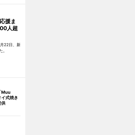
応援ま
00人超
月22日、新
た。
Muu
タイ式焼き
提供