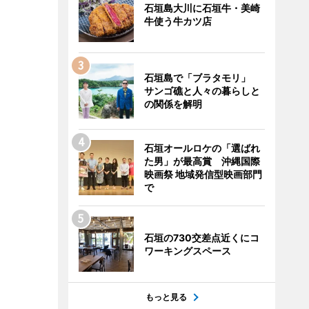
石垣島大川に石垣牛・美崎
牛使う牛カツ店
石垣島で「ブラタモリ」
サンゴ礁と人々の暮らしと
の関係を解明
石垣オールロケの「選ばれ
た男」が最高賞 沖縄国際
映画祭 地域発信型映画部門
で
石垣の730交差点近くにコ
ワーキングスペース
もっと見る