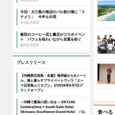
今治・大三島の海辺のバル前の海に「ス
ナメリ」 今年も出現
今治経済新聞
飯田のコーヒー店と書店がコラボイベン
ト パフェを味わいながら言葉を紡ぐ
飯田経済新聞
プレスリリース
【沖縄県石垣島・名蔵】海岸線から0メート
ル。海と暮らすプライベートヴィラ「エー
マ石垣島ムリカブシ」が2026年9月1日グ
ランドオープン
～沖縄で最高の思い出を～ ORYZAE
Celebrations × South Gate Hotel
食べる
Okinawa /Southwest Grand Hotel バル