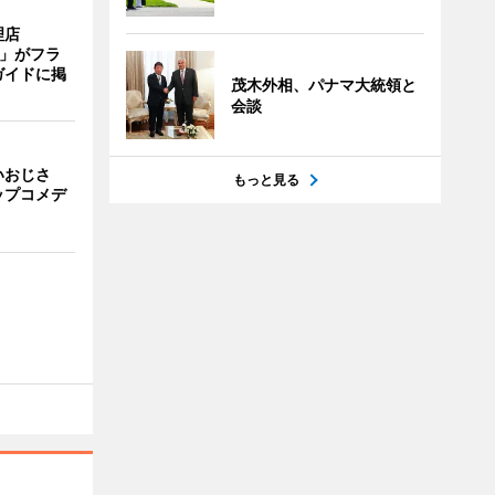
理店
TI」がフラ
ガイドに掲
茂木外相、パナマ大統領と
会談
いおじさ
もっと見る
ップコメデ